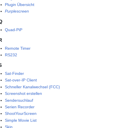
Plugin Übersicht
Purplescreen
Q
Quad-PiP
R
Remote Timer
RS232
S
Sat-Finder
Sat-over-IP Client
Schneller Kanalwechsel (FCC)
Screenshot erstellen
Sendersuchlauf
Serien Recorder
ShootYourScreen
Simple Movie List
Skin