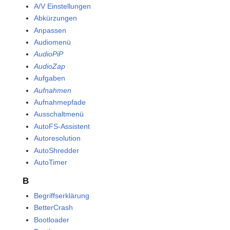
A/V Einstellungen
Abkürzungen
Anpassen
Audiomenü
AudioPiP
AudioZap
Aufgaben
Aufnahmen
Aufnahmepfade
Ausschaltmenü
AutoFS-Assistent
Autoresolution
AutoShredder
AutoTimer
B
Begriffserklärung
BetterCrash
Bootloader