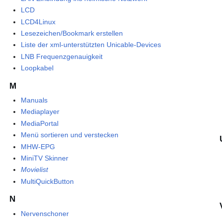
LCD
LCD4Linux
Lesezeichen/Bookmark erstellen
Liste der xml-unterstützten Unicable-Devices
LNB Frequenzgenauigkeit
Loopkabel
M
Manuals
Mediaplayer
MediaPortal
Menü sortieren und verstecken
MHW-EPG
MiniTV Skinner
Movielist
MultiQuickButton
N
Nervenschoner