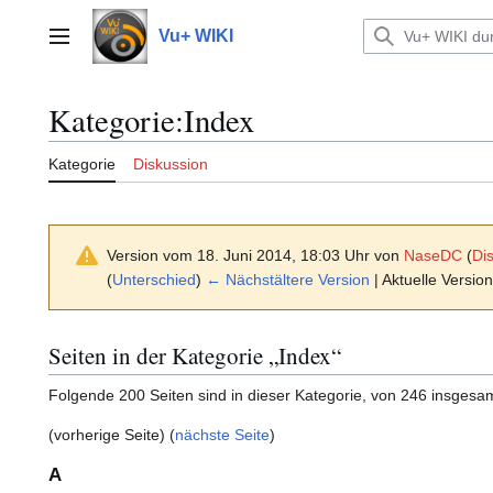
Zum
Inhalt
Vu+ WIKI
Hauptmenü
springen
Kategorie
:
Index
Kategorie
Diskussion
Version vom 18. Juni 2014, 18:03 Uhr von
NaseDC
(
Di
(
Unterschied
)
← Nächstältere Version
| Aktuelle Versio
Seiten in der Kategorie „Index“
Folgende 200 Seiten sind in dieser Kategorie, von 246 insgesam
(vorherige Seite) (
nächste Seite
)
A