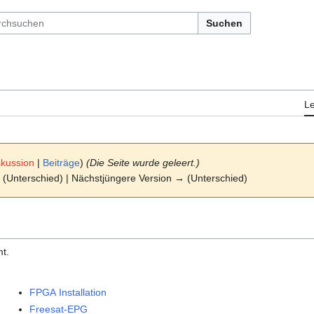
Suchen
L
skussion
|
Beiträge
)
(Die Seite wurde geleert.)
n (Unterschied) | Nächstjüngere Version → (Unterschied)
t.
FPGA Installation
Freesat-EPG