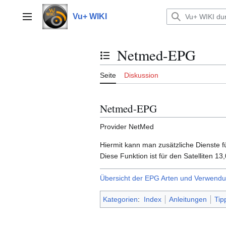
Zum
Inhalt
Vu+ WIKI
Hauptmenü
springen
Netmed-EPG
Inhaltsverzeichnis umschalten
Seite
Diskussion
Netmed-EPG
Provider NetMed
Hiermit kann man zusätzliche Dienste f
Diese Funktion ist für den Satelliten 
Übersicht der EPG Arten und Verwend
Kategorien
:
Index
Anleitungen
Tip