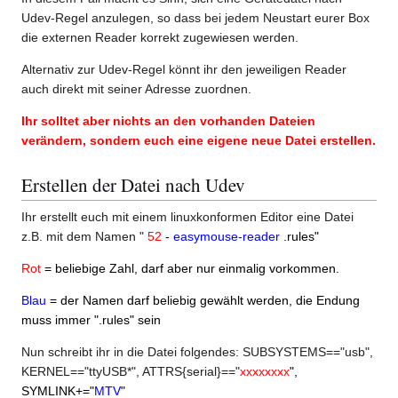
Udev-Regel anzulegen, so dass bei jedem Neustart eurer Box
die externen Reader korrekt zugewiesen werden.
Alternativ zur Udev-Regel könnt ihr den jeweiligen Reader
auch direkt mit seiner Adresse zuordnen.
Ihr solltet aber nichts an den vorhanden Dateien
verändern, sondern euch eine eigene neue Datei erstellen.
Erstellen der Datei nach Udev
Ihr erstellt euch mit einem linuxkonformen Editor eine Datei
z.B. mit dem Namen "
52
-
easymouse-reader
.rules"
Rot
= beliebige Zahl, darf aber nur einmalig vorkommen.
Blau
= der Namen darf beliebig gewählt werden, die Endung
muss immer ".rules" sein
Nun schreibt ihr in die Datei folgendes: SUBSYSTEMS=="usb",
KERNEL=="ttyUSB*", ATTRS{serial}=="
xxxxxxxx
",
SYMLINK+="
MTV
"