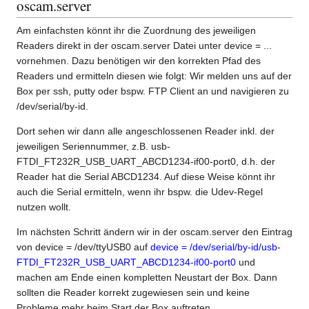
oscam.server
Am einfachsten könnt ihr die Zuordnung des jeweiligen
Readers direkt in der oscam.server Datei unter device = ...
vornehmen. Dazu benötigen wir den korrekten Pfad des
Readers und ermitteln diesen wie folgt: Wir melden uns auf der
Box per ssh, putty oder bspw. FTP Client an und navigieren zu
/dev/serial/by-id.
Dort sehen wir dann alle angeschlossenen Reader inkl. der
jeweiligen Seriennummer, z.B. usb-
FTDI_FT232R_USB_UART_ABCD1234-if00-port0, d.h. der
Reader hat die Serial ABCD1234. Auf diese Weise könnt ihr
auch die Serial ermitteln, wenn ihr bspw. die Udev-Regel
nutzen wollt.
Im nächsten Schritt ändern wir in der oscam.server den Eintrag
von device = /dev/ttyUSB0 auf
device = /dev/serial/by-id/usb-
FTDI_FT232R_USB_UART_ABCD1234-if00-port0
und
machen am Ende einen kompletten Neustart der Box. Dann
sollten die Reader korrekt zugewiesen sein und keine
Probleme mehr beim Start der Box auftreten.