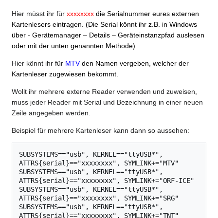
Hier müsst ihr für
xxxxxxxx
die Serialnummer eures externen
Kartenlesers eintragen. (Die Serial könnt ihr z.B. in Windows
über - Gerätemanager – Details – Geräteinstanzpfad auslesen
oder mit der unten genannten Methode)
Hier könnt ihr für
MTV
den Namen vergeben, welcher der
Kartenleser zugewiesen bekommt.
Wollt ihr mehrere externe Reader verwenden und zuweisen,
muss jeder Reader mit Serial und Bezeichnung in einer neuen
Zeile angegeben werden.
Beispiel für mehrere Kartenleser kann dann so aussehen:
SUBSYSTEMS=="usb", KERNEL=="ttyUSB*", 
ATTRS{serial}=="xxxxxxxx", SYMLINK+="MTV"

SUBSYSTEMS=="usb", KERNEL=="ttyUSB*", 
ATTRS{serial}=="xxxxxxxx", SYMLINK+="ORF-ICE"

SUBSYSTEMS=="usb", KERNEL=="ttyUSB*", 
ATTRS{serial}=="xxxxxxxx", SYMLINK+="SRG"

SUBSYSTEMS=="usb", KERNEL=="ttyUSB*", 
ATTRS{serial}=="xxxxxxxx", SYMLINK+="TNT"
