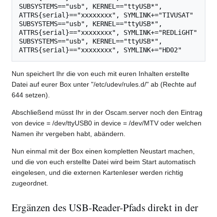
SUBSYSTEMS=="usb", KERNEL=="ttyUSB*", 
ATTRS{serial}=="xxxxxxxx", SYMLINK+="TIVUSAT"

SUBSYSTEMS=="usb", KERNEL=="ttyUSB*", 
ATTRS{serial}=="xxxxxxxx", SYMLINK+="REDLiGHT"

SUBSYSTEMS=="usb", KERNEL=="ttyUSB*", 
Nun speichert Ihr die von euch mit euren Inhalten erstellte
Datei auf eurer Box unter "/etc/udev/rules.d/" ab (Rechte auf
644 setzen).
Abschließend müsst Ihr in der Oscam.server noch den Eintrag
von device = /dev/ttyUSB0 in device = /dev/MTV oder welchen
Namen ihr vergeben habt, abändern.
Nun einmal mit der Box einen kompletten Neustart machen,
und die von euch erstellte Datei wird beim Start automatisch
eingelesen, und die externen Kartenleser werden richtig
zugeordnet.
Ergänzen des USB-Reader-Pfads direkt in der