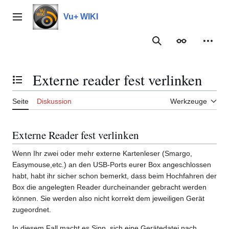
Zum
Inhalt
Vu+ WIKI
Hauptmenü
springen
Suche
Erscheinungs
Meine
Externe reader fest verlinken
Inhaltsverzeichnis umschalten
Seite
Diskussion
Werkzeuge
Externe Reader fest verlinken
Wenn Ihr zwei oder mehr externe Kartenleser (Smargo,
Easymouse,etc.) an den USB-Ports eurer Box angeschlossen
habt, habt ihr sicher schon bemerkt, dass beim Hochfahren der
Box die angelegten Reader durcheinander gebracht werden
können. Sie werden also nicht korrekt dem jeweiligen Gerät
zugeordnet.
In diesem Fall macht es Sinn, sich eine Gerätedatei nach