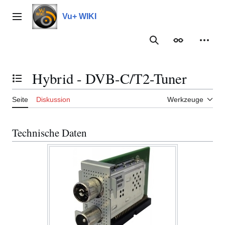
Zum
Inhalt
Vu+ WIKI
Hauptmenü
springen
Suche
Erscheinungs
Meine
Hybrid - DVB-C/T2-Tuner
Inhaltsverzeichnis umschalten
Seite
Diskussion
Werkzeuge
Technische Daten