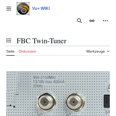
Zum
Inhalt
Vu+ WIKI
Hauptmenü
springen
Suche
Erscheinungs
Meine
FBC Twin-Tuner
Inhaltsverzeichnis umschalten
Seite
Diskussion
Werkzeuge