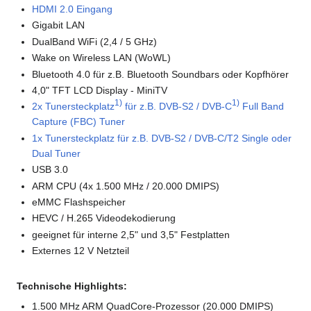
HDMI 2.0 Eingang
Gigabit LAN
DualBand WiFi (2,4 / 5 GHz)
Wake on Wireless LAN (WoWL)
Bluetooth 4.0 für z.B. Bluetooth Soundbars oder Kopfhörer
4,0" TFT LCD Display - MiniTV
1)
1)
2x Tunersteckplatz
für z.B. DVB-S2 / DVB-C
Full Band
Capture (FBC) Tuner
1x Tunersteckplatz für z.B. DVB-S2 / DVB-C/T2 Single oder
Dual Tuner
USB 3.0
ARM CPU (4x 1.500 MHz / 20.000 DMIPS)
eMMC Flashspeicher
HEVC / H.265 Videodekodierung
geeignet für interne 2,5" und 3,5" Festplatten
Externes 12 V Netzteil
Technische Highlights:
1.500 MHz ARM QuadCore-Prozessor (20.000 DMIPS)