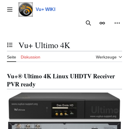
Zum
Inhalt
Vu+ WIKI
Hauptmenü
springen
Suche
Erscheinungs
Meine
Vu+ Ultimo 4K
Inhaltsverzeichnis umschalten
Seite
Diskussion
Werkzeuge
Vu+® Ultimo 4K Linux UHDTV Receiver
PVR ready