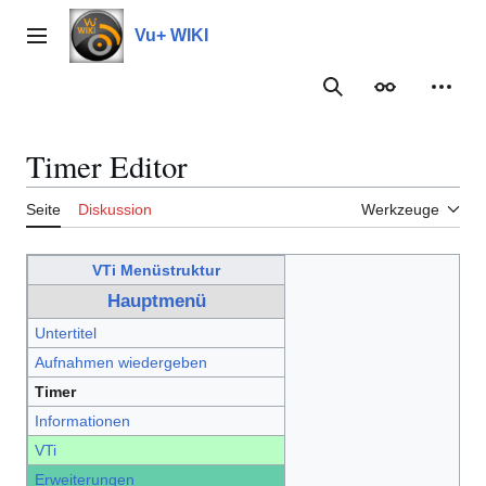
Zum
Inhalt
Vu+ WIKI
Hauptmenü
springen
Suche
Erscheinungs
Meine
Timer Editor
Seite
Diskussion
Werkzeuge
VTi Menüstruktur
Hauptmenü
Untertitel
Aufnahmen wiedergeben
Timer
Informationen
VTi
Erweiterungen