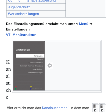
Common Interface Zuweisung
Jugendschutz
Werkseinstellungen
Das Einstellungsmenü erreicht man unter:
Menü
⇒
Einstellungen
VTi Menüstruktur
K
an
al
su
ch
e
Hier erreicht man das
Kanalsuchemenü
in dem man
K
K