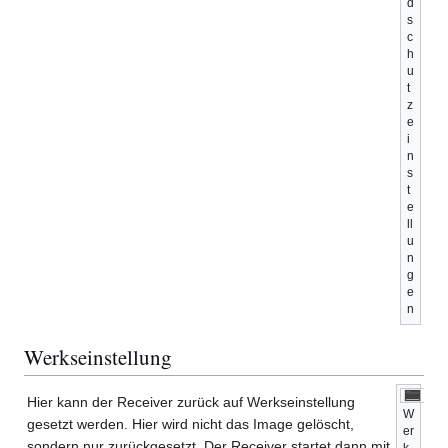
d
s
c
h
u
t
z
e
i
n
s
t
e
ll
u
n
g
e
n
Werkseinstellung
Hier kann der Receiver zurück auf Werkseinstellung
W
gesetzt werden. Hier wird nicht das Image gelöscht,
er
sondern nur zurückgesetzt. Der Receiver startet dann mit