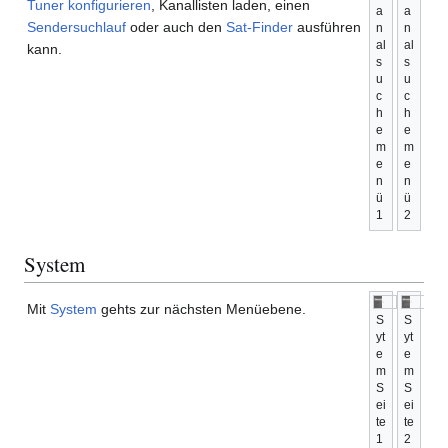
Tuner konfigurieren
, Kanallisten laden, einen
a
a
Sendersuchlauf
oder auch den
Sat-Finder
ausführen
n
n
al
al
kann.
s
s
u
u
c
c
h
h
e
e
m
m
e
e
n
n
ü
ü
1
2
System
Mit
System
gehts zur nächsten Menüebene.
S
S
yt
yt
e
e
m
m
S
S
ei
ei
te
te
1
2