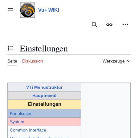
Zum
Inhalt
Vu+ WIKI
Hauptmenü
springen
Suche
Erscheinungs
Meine
Einstellungen
Inhaltsverzeichnis umschalten
Seite
Diskussion
Werkzeuge
VTi Menüstruktur
Hauptmenü
Einstellungen
Kanalsuche
System
Common Interface