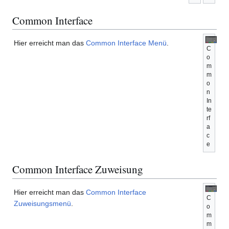
Common Interface
Hier erreicht man das
Common Interface Menü
.
C
o
m
m
o
n
In
te
rf
a
c
e
Common Interface Zuweisung
Hier erreicht man das
Common Interface
C
Zuweisungsmenü
.
o
m
m