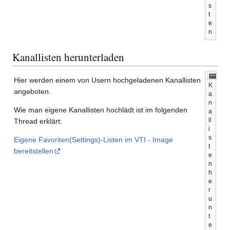
s
t
e
n
Kanallisten herunterladen
Hier werden einem von Usern hochgeladenen Kanallisten
K
angeboten.
a
n
Wie man eigene Kanallisten hochlädt ist im folgenden
a
ll
Thread erklärt:
i
s
Eigene Favoriten(Settings)-Listen im VTI - Image
t
bereitstellen
e
n
h
e
r
u
n
t
e