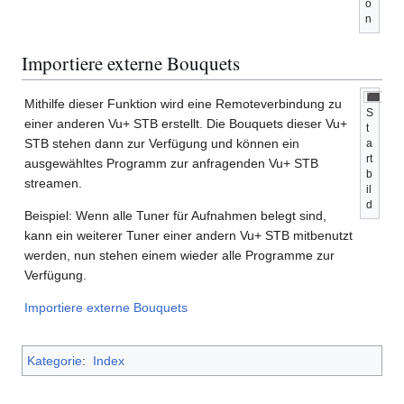
o
n
Importiere externe Bouquets
Mithilfe dieser Funktion wird eine Remoteverbindung zu
S
einer anderen Vu+ STB erstellt. Die Bouquets dieser Vu+
t
STB stehen dann zur Verfügung und können ein
a
rt
ausgewähltes Programm zur anfragenden Vu+ STB
b
streamen.
il
d
Beispiel: Wenn alle Tuner für Aufnahmen belegt sind,
kann ein weiterer Tuner einer andern Vu+ STB mitbenutzt
werden, nun stehen einem wieder alle Programme zur
Verfügung.
Importiere externe Bouquets
Kategorie
:
Index