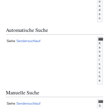
rl
a
d
e
n
Automatische Suche
Siehe
Sendersuchlauf
K
a
n
a
l
s
u
c
h
e
Manuelle Suche
Siehe
Sendersuchlauf
S