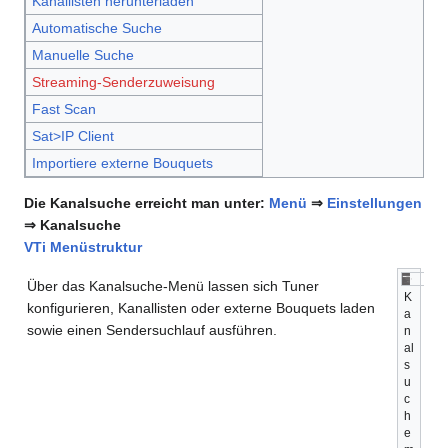
Kanallisten herunterladen
Automatische Suche
Manuelle Suche
Streaming-Senderzuweisung
Fast Scan
Sat>IP Client
Importiere externe Bouquets
Die Kanalsuche erreicht man unter:
Menü
⇒
Einstellungen
⇒ Kanalsuche
VTi Menüstruktur
Über das Kanalsuche-Menü lassen sich Tuner
K
konfigurieren, Kanallisten oder externe Bouquets laden
a
sowie einen Sendersuchlauf ausführen.
n
al
s
u
c
h
e