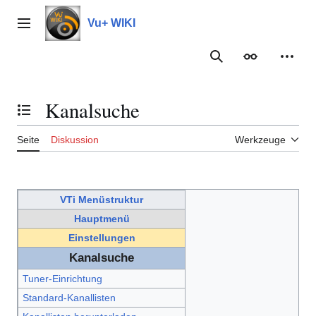
Zum
Inhalt
Vu+ WIKI
Hauptmenü
springen
Suche
Erscheinungs
Meine
Kanalsuche
Inhaltsverzeichnis umschalten
Seite
Diskussion
Werkzeuge
VTi Menüstruktur
Hauptmenü
Einstellungen
Kanalsuche
Tuner-Einrichtung
Standard-Kanallisten