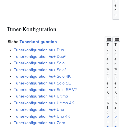
m
e
n
ü
Tuner-Konfiguration
Siehe
Tunerkonfiguration
T
T
Tunerkonfiguration Vu+ Duo
u
u
n
n
Tunerkonfiguration Vu+ Duo²
e
e
Tunerkonfiguration Vu+ Solo
r
r
w
w
Tunerkonfiguration Vu+ Solo²
ä
ä
Tunerkonfiguration Vu+ Solo 4K
hl
hl
Tunerkonfiguration Vu+ Solo SE
e
e
n
n
Tunerkonfiguration Vu+ Solo SE V2
S
S
Tunerkonfiguration Vu+ Ultimo
ei
ei
te
te
Tunerkonfiguration Vu+ Ultimo 4K
1
2
Tunerkonfiguration Vu+ Uno
(
(
Tunerkonfiguration Vu+ Uno 4K
V
V
u
u
Tunerkonfiguration Vu+ Zero
+
+