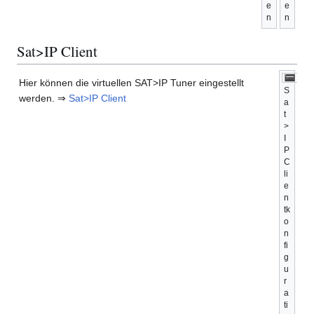
e
e
n
n
Sat>IP Client
Hier können die virtuellen SAT>IP Tuner eingestellt
S
werden. ⇒
Sat>IP Client
a
t
>
I
P
C
li
e
n
tk
o
n
fi
g
u
r
a
ti