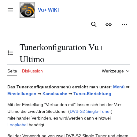
Zum
Inhalt
Vu+ WIKI
Hauptmenü
springen
Suche
Erscheinungs
Meine
Tunerkonfiguration Vu+
Inhaltsverzeichnis umschalten
Ultimo
Seite
Diskussion
Werkzeuge
Das Tunerkonfigurationsmenü erreicht man unter:
Menü
⇒
Einstellungen
⇒
Kanalsuche
⇒
Tuner-Einrichtung
Mit der Einstellung "Verbunden mit" lassen sich bei der Vu+
Ultimo die zwei/drei Stecktuner (
DVB-S2 Single-Tuner
)
miteinander Verbinden, es wird/werden dann ein/zwei
Loopkabel
benötigt.
Bei der Verwendung von zwei DVB-S2 Single Tuner und einem