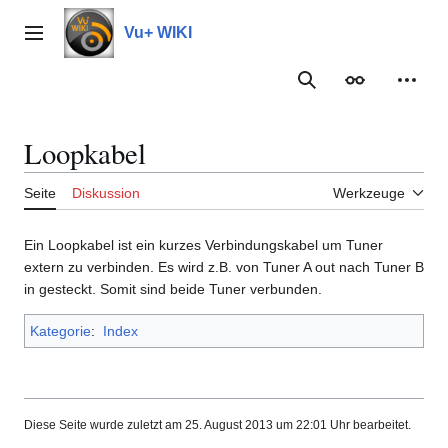
Zum
Inhalt
Vu+ WIKI
Hauptmenü
springen
Suche
Erscheinungs
Meine
Loopkabel
Seite
Diskussion
Werkzeuge
Ein Loopkabel ist ein kurzes Verbindungskabel um Tuner
extern zu verbinden. Es wird z.B. von Tuner A out nach Tuner B
in gesteckt. Somit sind beide Tuner verbunden.
Kategorie
:
Index
Diese Seite wurde zuletzt am 25. August 2013 um 22:01 Uhr bearbeitet.