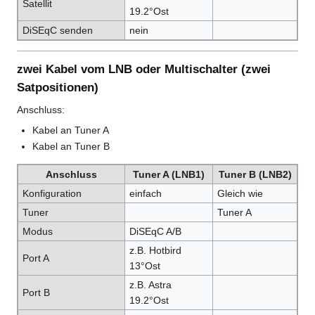
Satellit
19.2°Ost
DiSEqC senden
nein
zwei Kabel vom LNB oder Multischalter (zwei
Satpositionen)
Anschluss:
Kabel an Tuner A
Kabel an Tuner B
Anschluss
Tuner A (LNB1)
Tuner B (LNB2)
Konfiguration
einfach
Gleich wie
Tuner
Tuner A
Modus
DiSEqC A/B
z.B. Hotbird
Port A
13°Ost
z.B. Astra
Port B
19.2°Ost