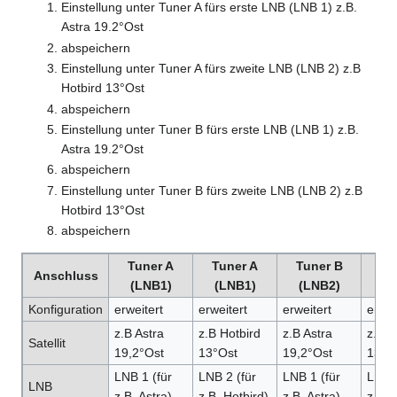
Einstellung unter Tuner A fürs erste LNB (LNB 1) z.B.
Astra 19.2°Ost
abspeichern
Einstellung unter Tuner A fürs zweite LNB (LNB 2) z.B
Hotbird 13°Ost
abspeichern
Einstellung unter Tuner B fürs erste LNB (LNB 1) z.B.
Astra 19.2°Ost
abspeichern
Einstellung unter Tuner B fürs zweite LNB (LNB 2) z.B
Hotbird 13°Ost
abspeichern
Tuner A
Tuner A
Tuner B
Tu
Anschluss
(LNB1)
(LNB1)
(LNB2)
(L
Konfiguration
erweitert
erweitert
erweitert
erwei
z.B Astra
z.B Hotbird
z.B Astra
z.B H
Satellit
19,2°Ost
13°Ost
19,2°Ost
13°O
LNB 1 (für
LNB 2 (für
LNB 1 (für
LNB 2
LNB
z.B. Astra)
z.B. Hotbird)
z.B. Astra)
z.B. 