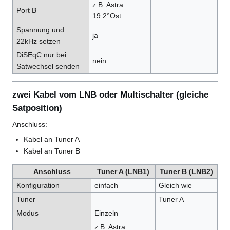
z.B. Astra
Port B
19.2°Ost
Spannung und
ja
22kHz setzen
DiSEqC nur bei
nein
Satwechsel senden
zwei Kabel vom LNB oder Multischalter (gleiche
Satposition)
Anschluss:
Kabel an Tuner A
Kabel an Tuner B
Anschluss
Tuner A (LNB1)
Tuner B (LNB2)
Konfiguration
einfach
Gleich wie
Tuner
Tuner A
Modus
Einzeln
z.B. Astra