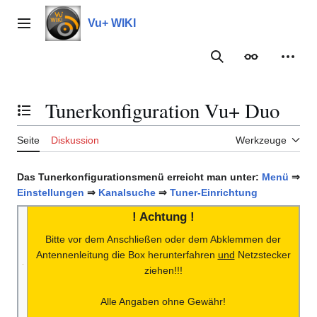
Zum
Inhalt
Vu+ WIKI
Hauptmenü
springen
Suche
Erscheinungs
Meine
Tunerkonfiguration Vu+ Duo
Inhaltsverzeichnis umschalten
Seite
Diskussion
Werkzeuge
Das Tunerkonfigurationsmenü erreicht man unter:
Menü
⇒
Einstellungen
⇒
Kanalsuche
⇒
Tuner-Einrichtung
! Achtung !
Bitte vor dem Anschließen oder dem Abklemmen der
Antennenleitung die Box herunterfahren
und
Netzstecker
ziehen!!!
Alle Angaben ohne Gewähr!