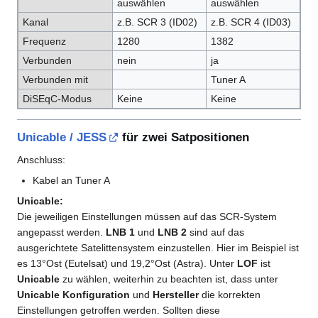
auswählen
auswählen
Kanal
z.B. SCR 3 (ID02)
z.B. SCR 4 (ID03)
Frequenz
1280
1382
Verbunden
nein
ja
Verbunden mit
Tuner A
DiSEqC-Modus
Keine
Keine
Unicable / JESS
für zwei Satpositionen
Anschluss:
Kabel an Tuner A
Unicable:
Die jeweiligen Einstellungen müssen auf das SCR-System
angepasst werden.
LNB 1
und
LNB 2
sind auf das
ausgerichtete Satelittensystem einzustellen. Hier im Beispiel ist
es 13°Ost (Eutelsat) und 19,2°Ost (Astra). Unter
LOF
ist
Unicable
zu wählen, weiterhin zu beachten ist, dass unter
Unicable Konfiguration
und
Hersteller
die korrekten
Einstellungen getroffen werden. Sollten diese