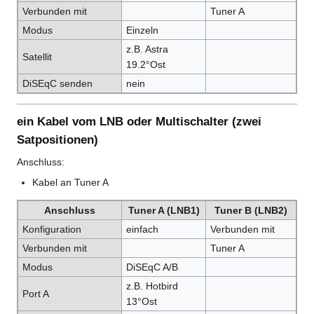
Verbunden mit
Tuner A
Modus
Einzeln
z.B. Astra
Satellit
19.2°Ost
DiSEqC senden
nein
ein Kabel vom LNB oder Multischalter (zwei
Satpositionen)
Anschluss:
Kabel an Tuner A
Anschluss
Tuner A (LNB1)
Tuner B (LNB2)
Konfiguration
einfach
Verbunden mit
Verbunden mit
Tuner A
Modus
DiSEqC A/B
z.B. Hotbird
Port A
13°Ost