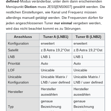
defined
-Modus veränderbar, unter dem dann erscheinenden
Menüpunkt
Diction
muss JESS[EN50607] gewählt werden. Die
restlichen Einstellungen, wie Kanal und Frequenz müssen
allerdings manuell getätigt werden. Die Frequenzen dürfen für
jeden angeschlossenen Tuner
nur einmal
vergeben werden,
wird das nicht beachtet kommt es zu Störungen.
Anschluss
Tuner A (LNB1)
Tuner B (LNB2)
Konfiguration
erweitert
erweitert
Satellit
z.B Astra 19,2°Ost
z.B Astra 19,2°Ost
LNB
LNB 1
LNB 1
Priorität
Auto
Auto
LOF
Unicable
Unicable
Unicable
Unicable Matrix /
Unicable Matrix /
Konfiguration
LNB / user defined
LNB / user defined
Hersteller
Hersteller
Hersteller
auswählen
auswählen
genaue
genaue
Typ
Bezeichnung
Bezeichnung