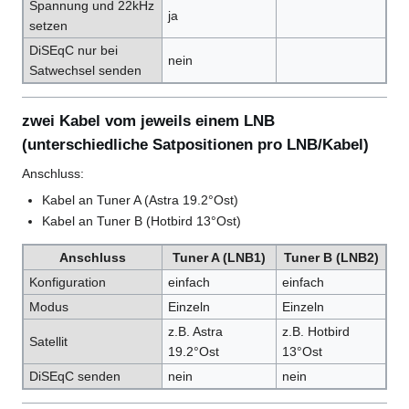
Spannung und 22kHz
ja
setzen
DiSEqC nur bei
nein
Satwechsel senden
zwei Kabel vom jeweils einem LNB
(unterschiedliche Satpositionen pro LNB/Kabel)
Anschluss:
Kabel an Tuner A (Astra 19.2°Ost)
Kabel an Tuner B (Hotbird 13°Ost)
Anschluss
Tuner A (LNB1)
Tuner B (LNB2)
Konfiguration
einfach
einfach
Modus
Einzeln
Einzeln
z.B. Astra
z.B. Hotbird
Satellit
19.2°Ost
13°Ost
DiSEqC senden
nein
nein