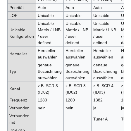
Priorität
Auto
Auto
Auto
Auto
LOF
Unicable
Unicable
Unicable
Unica
Unicable
Unicable
Unicable
Unica
Unicable
Matrix / LNB
Matrix / LNB
Matrix / LNB
Matri
Konfiguration
/ user
/ user
/ user
/ use
defined
defined
defined
defin
Hersteller
Hersteller
Hersteller
Herst
Hersteller
auswählen
auswählen
auswählen
ausw
genaue
genaue
genaue
gena
Typ
Bezeichnung
Bezeichnung
Bezeichnung
Beze
auswählen
auswählen
auswählen
ausw
z.B. SCR 3
z.B. SCR 3
z.B. SCR 4
z.B.
Kanal
(ID02)
(ID02)
(ID03)
(ID03
Frequenz
1280
1280
1382
1382
Verbunden
nein
nein
ja
ja
Verbunden
Tuner A
Tune
mit
DiSEqC-