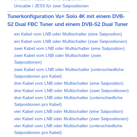
Unicable / JESS für zwei Satpositionen
Tunerkonfiguration Vu+ Solo 4K mit einem DVB-
S2 Dual FBC Tuner und einem DVB-S2 Dual Tuner
ein Kabel vom LNB oder Multischalter (eine Satposition)
ein Kabel vom LNB oder Multischalter (zwei Satpositionen)
zwei Kabel vom LNB oder Multischalter (eine Satposition)
zwei Kabel vom LNB oder Multischalter (zwei
Satpositionen)
zwei Kabel vom LNB oder Multischalter (unterschiedliche
Satpositionen pro Kabel)
drei Kabel vom LNB oder Multischalter (eine Satposition)
drei Kabel vom LNB oder Multischalter (zwei Satpositionen)
drei Kabel vom LNB oder Multischalter (unterschiedliche
Satpositionen pro Kabel)
vier Kabel vom LNB oder Multischalter (eine Satposition)
vier Kabel vom LNB oder Multischalter (zwei Satpositionen)
vier Kabel vom LNB oder Multischalter (unterschiedliche
Satpositionen pro Kabel)