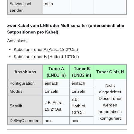
Satwechsel
nein
senden
zwei Kabel vom LNB oder Multischalter (unterschiedliche
Satpositionen pro Kabel)
Anschluss:
Kabel an Tuner A (Astra 19.2°Ost)
Kabel an Tuner B (Hotbird 13°Ost)
Tuner A
Tuner B
Anschluss
Tuner C bis H
(LNB1 in)
(LNB2 in)
Konfiguration
einfach
einfach
Nicht
Modus
Einzeln
Einzeln
eingerichtet
Diese Tuner
z.B.
z.B. Astra
werden
Satellit
Hotbird
19.2°Ost
automatisch
13°Ost
konfiguriert
DiSEqC senden
nein
nein