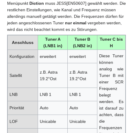
Menüpunkt
Diction
muss JESS[EN50607] gewählt werden. Die
restlichen Einstellungen, wie Kanal und Frequenz müssen
allerdings manuell getätigt werden. Die Frequenzen dürfen für
jeden angeschlossenen Tuner
nur einmal
vergeben werden,
wird das nicht beachtet kommt es zu Störungen.
Tuner A
Tuner B
Tuner C bis
Anschluss
(LNB1 in)
(LNB2 in)
H
Diese Tuner
Konfiguration
erweitert
erweitert
können
analog wie
z.B. Astra
z.B. Astra
Satellit
Tuner B mit
19.2°Ost
19.2°Ost
einer SCR
Frequenz
LNB
LNB 1
LNB 1
belegt
werden. Es
Priorität
Auto
Auto
ist darauf zu
achten, dass
die
LOF
Unicable
Unicable
Frequenzen