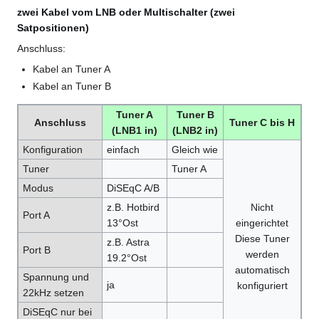
zwei Kabel vom LNB oder Multischalter (zwei
Satpositionen)
Anschluss:
Kabel an Tuner A
Kabel an Tuner B
Tuner A
Tuner B
Anschluss
Tuner C bis H
(LNB1 in)
(LNB2 in)
Konfiguration
einfach
Gleich wie
Tuner
Tuner A
Modus
DiSEqC A/B
z.B. Hotbird
Nicht
Port A
13°Ost
eingerichtet
Diese Tuner
z.B. Astra
Port B
werden
19.2°Ost
automatisch
Spannung und
ja
konfiguriert
22kHz setzen
DiSEqC nur bei