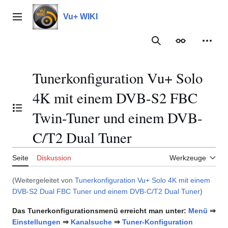
Zum
Inhalt
Vu+ WIKI
Hauptmenü
springen
Suche
Erscheinungs
Meine
Tunerkonfiguration Vu+ Solo
4K mit einem DVB-S2 FBC
Inhaltsverzeichnis umschalten
Twin-Tuner und einem DVB-
C/T2 Dual Tuner
Seite
Diskussion
Werkzeuge
(Weitergeleitet von
Tunerkonfiguration Vu+ Solo 4K mit einem
DVB-S2 Dual FBC Tuner und einem DVB-C/T2 Dual Tuner
)
Das Tunerkonfigurationsmenü erreicht man unter:
Menü
⇒
Einstellungen
⇒
Kanalsuche
⇒
Tuner-Konfiguration