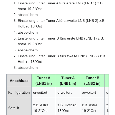
Einstellung unter Tuner A fürs erste LNB (LNB 1) z.B.
Astra 19.2°Ost
abspeichern
Einstellung unter Tuner A fürs zweite LNB (LNB 2) z.B.
Hotbird 13°Ost
abspeichern
Einstellung unter Tuner B fürs erste LNB (LNB 1) z.B.
Astra 19.2°Ost
abspeichern
Einstellung unter Tuner B fürs zweite LNB (LNB 2) z.B.
Hotbird 13°Ost
abspeichern
Tuner A
Tuner A
Tuner B
Tu
Anschluss
(LNB1 in)
(LNB1 in)
(LNB2 in)
(LN
Konfiguration
erweitert
erweitert
erweitert
erwei
z.B. Astra
z.B. Hotbird
z.B. Astra
z.B. 
Satellit
19.2°Ost
13°Ost
19.2°Ost
13°O