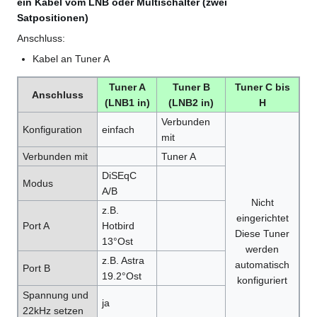
ein Kabel vom LNB oder Multischalter (zwei
Satpositionen)
Anschluss:
Kabel an Tuner A
Tuner A
Tuner B
Tuner C bis
Anschluss
(LNB1 in)
(LNB2 in)
H
Verbunden
Konfiguration
einfach
mit
Verbunden mit
Tuner A
DiSEqC
Modus
A/B
Nicht
z.B.
eingerichtet
Port A
Hotbird
Diese Tuner
13°Ost
werden
z.B. Astra
automatisch
Port B
19.2°Ost
konfiguriert
Spannung und
ja
22kHz setzen