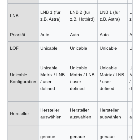
LNB 1 (für
LNB 2 (für
LNB 1 (für
LNB 2
LNB
z.B. Astra)
z.B. Hotbird)
z.B. Astra)
z.B. 
Priorität
Auto
Auto
Auto
Auto
LOF
Unicable
Unicable
Unicable
Unica
Unicable
Unicable
Unicable
Unica
Unicable
Matrix / LNB
Matrix / LNB
Matrix / LNB
Matri
Konfiguration
/ user
/ user
/ user
/ use
defined
defined
defined
defin
Hersteller
Hersteller
Hersteller
Herst
Hersteller
auswählen
auswählen
auswählen
ausw
genaue
genaue
genaue
gena