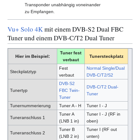
Transponder unabhängig voneinander
zu Empfangen.
Vu+ Solo 4K
mit einem DVB-S2 Dual FBC
Tuner und einem DVB-C/T2 Dual Tuner
Tuner fest
Hier im Beispiel:
Tunersteckplatz
verbaut
Fest
Normal Single/Dual
Steckplatztyp
verbaut
DVB-C/T2/S2
DVB-S2
DVB-C/T2 Dual-
Tunertyp
FBC Twin-
Tuner
Tuner
Tunernummerierung
Tuner A - H
Tuner I - J
Tuner A
Tuner I - J (RF in
Tuneranschluss 1
(LNB 1 in)
oben)
Tuner B
Tuner I (RF out
Tuneranschluss 2
(LNB 2 in)
unten)