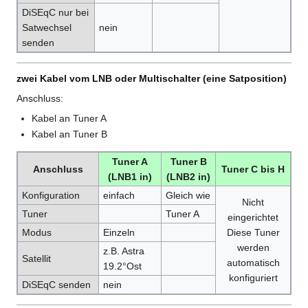
DiSEqC nur bei
Satwechsel
nein
senden
zwei Kabel vom LNB oder Multischalter (eine Satposition)
Anschluss:
Kabel an Tuner A
Kabel an Tuner B
Tuner A
Tuner B
Anschluss
Tuner C bis H
(LNB1 in)
(LNB2 in)
Konfiguration
einfach
Gleich wie
Nicht
Tuner
Tuner A
eingerichtet
Modus
Einzeln
Diese Tuner
werden
z.B. Astra
Satellit
automatisch
19.2°Ost
konfiguriert
DiSEqC senden
nein