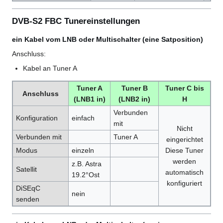
DVB-S2 FBC Tunereinstellungen
ein Kabel vom LNB oder Multischalter (eine Satposition)
Anschluss:
Kabel an Tuner A
Tuner A
Tuner B
Tuner C bis
Anschluss
(LNB1 in)
(LNB2 in)
H
Verbunden
Konfiguration
einfach
mit
Nicht
Verbunden mit
Tuner A
eingerichtet
Modus
einzeln
Diese Tuner
werden
z.B. Astra
Satellit
automatisch
19.2°Ost
konfiguriert
DiSEqC
nein
senden