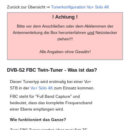
Zurück zur Übersicht ⇒
Tunerkonfiguration Vu+ Solo 4K
! Achtung !
Bitte vor dem Anschließen oder dem Abklemmen der
Antennenleitung die Box herunterfahren
und
Netzstecker
ziehen!!!
Alle Angaben ohne Gewähr!
DVB-S2 FBC Twin-Tuner - Was ist das?
Dieser Tunertyp wird erstmalig bei einer Vu+
STB in der
Vu+ Solo 4K
zum Einsatz kommen.
FBC steht für "Full Band Capture" und
bedeutet, dass das komplette Frequenzband
einer Ebene empfangen wird.
Wie funktioniert das Ganze?
Zwei FBC Tuner werden über zwei Sat-ZF-