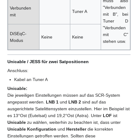
muss also
"Verbunden
Verbunden
Tuner A
mit B", bei
mit
Tuner D
"Verbunden
DiSEqC-
mit C"
Keine
Keine
Modus
stehen usw.
Unicable / JESS für zwei Satpositionen
Anschluss:
Kabel an Tuner A
Unicable:
Die jeweiligen Einstellungen müssen auf das SCR-System
angepasst werden.
LNB 1
und
LNB 2
sind auf das
ausgerichtete Satelittensystem einzustellen. Hier im Beispiel ist
es 13°Ost (Eutelsat) und 19,2°Ost (Astra). Unter
LOF
ist
Unicable
zu wählen, weiterhin zu beachten ist, dass unter
Unicable Konfiguration
und
Hersteller
die korrekten
Einstellungen getroffen werden. Sollten diese