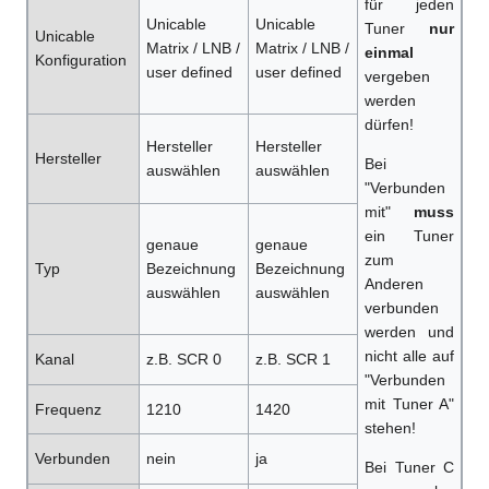
für jeden
Unicable
Unicable
Tuner
nur
Unicable
Matrix / LNB /
Matrix / LNB /
einmal
Konfiguration
user defined
user defined
vergeben
werden
dürfen!
Hersteller
Hersteller
Hersteller
Bei
auswählen
auswählen
"Verbunden
mit"
muss
ein Tuner
genaue
genaue
zum
Typ
Bezeichnung
Bezeichnung
Anderen
auswählen
auswählen
verbunden
werden und
nicht alle auf
Kanal
z.B. SCR 0
z.B. SCR 1
"Verbunden
mit Tuner A"
Frequenz
1210
1420
stehen!
Verbunden
nein
ja
Bei Tuner C