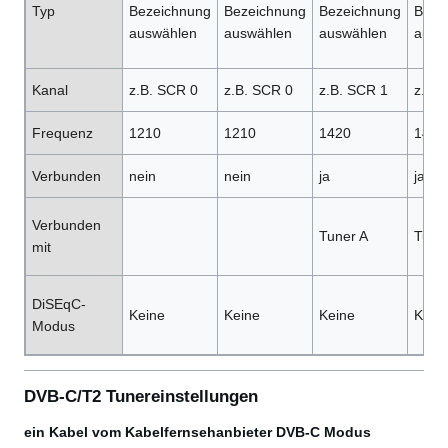
Typ
Bezeichnung
Bezeichnung
Bezeichnung
Beze
auswählen
auswählen
auswählen
ausw
Kanal
z.B. SCR 0
z.B. SCR 0
z.B. SCR 1
z.B.
Frequenz
1210
1210
1420
1420
Verbunden
nein
nein
ja
ja
Verbunden
Tuner A
Tune
mit
DiSEqC-
Keine
Keine
Keine
Kein
Modus
DVB-C/T2 Tunereinstellungen
ein Kabel vom Kabelfernsehanbieter DVB-C Modus