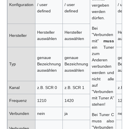
Konfiguration
/ user
/ user
/ user
vergeben
defined
defined
defin
werden
dürfen.
Bei
Hersteller
Hersteller
Herste
"Verbunden
Hersteller
auswählen
auswählen
auswä
mit"
muss
ein Tuner
zum
genaue
genaue
gena
Anderen
Typ
Bezeichnung
Bezeichnung
Bezei
verbunden
auswählen
auswählen
auswä
werden und
nicht alle
auf
Kanal
z.B. SCR 0
z.B. SCR 1
z.B. 
"Verbunden
mit Tuner A"
Frequenz
1210
1420
1260
stehen!
Verbunden
nein
ja
nein
Bei Tuner C
muss also
"Verbunden
Verbunden