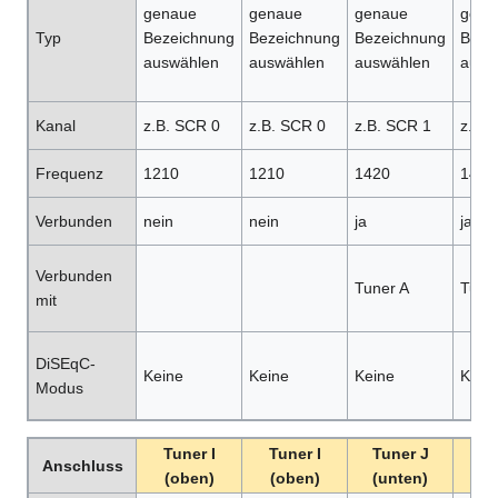
genaue
genaue
genaue
gena
Typ
Bezeichnung
Bezeichnung
Bezeichnung
Beze
auswählen
auswählen
auswählen
ausw
Kanal
z.B. SCR 0
z.B. SCR 0
z.B. SCR 1
z.B.
Frequenz
1210
1210
1420
1420
Verbunden
nein
nein
ja
ja
Verbunden
Tuner A
Tune
mit
DiSEqC-
Keine
Keine
Keine
Kein
Modus
Tuner I
Tuner I
Tuner J
Tu
Anschluss
(oben)
(oben)
(unten)
(u