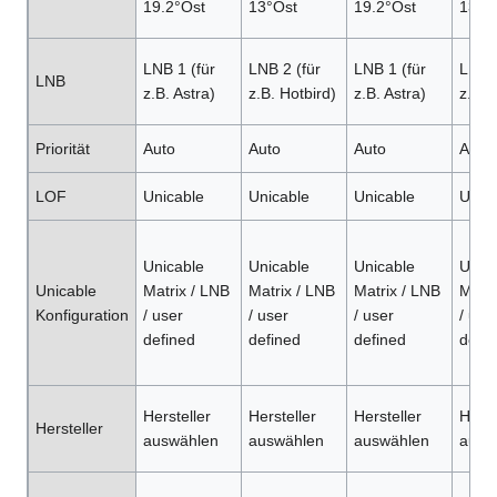
19.2°Ost
13°Ost
19.2°Ost
13°O
LNB 1 (für
LNB 2 (für
LNB 1 (für
LNB 2
LNB
z.B. Astra)
z.B. Hotbird)
z.B. Astra)
z.B. 
Priorität
Auto
Auto
Auto
Auto
LOF
Unicable
Unicable
Unicable
Unica
Unicable
Unicable
Unicable
Unica
Unicable
Matrix / LNB
Matrix / LNB
Matrix / LNB
Matri
Konfiguration
/ user
/ user
/ user
/ use
defined
defined
defined
defin
Hersteller
Hersteller
Hersteller
Herst
Hersteller
auswählen
auswählen
auswählen
ausw