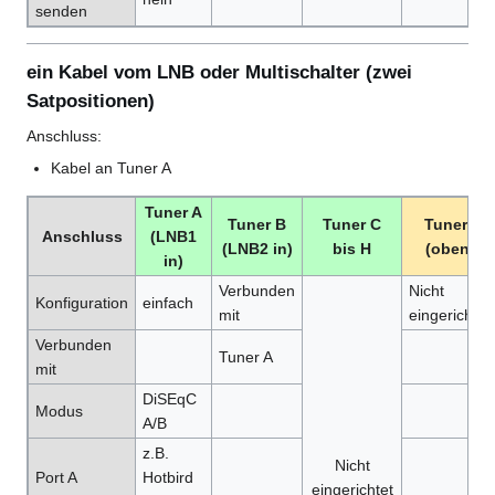
senden
ein Kabel vom LNB oder Multischalter (zwei
Satpositionen)
Anschluss:
Kabel an Tuner A
Tuner A
Tuner B
Tuner C
Tuner I
Anschluss
(LNB1
(LNB2 in)
bis H
(oben)
in)
Verbunden
Nicht
Konfiguration
einfach
mit
eingerichtet
Verbunden
Tuner A
mit
DiSEqC
Modus
A/B
z.B.
Nicht
Port A
Hotbird
eingerichtet