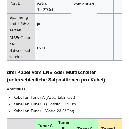
Port B
Astra
konfiguriert
19.2°Ost
Spannung
und 22kHz
ja
setzen
DiSEqC nur
bei
nein
Satwechsel
senden
drei Kabel vom LNB oder Multischalter
(unterschiedliche Satpositionen pro Kabel)
Anschluss:
Kabel an Tuner A (Astra 19.2°Ost)
Kabel an Tuner B (Hotbird 13°Ost)
Kabel an Tuner I (Astra 23.5°Ost)
Tuner
Tuner A
B
Tuner C
Tuner I
Tun