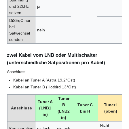
und 22kHz
ja
setzen
DiSEqC nur
bei
nein
Satwechsel
senden
zwei Kabel vom LNB oder Multischalter
(unterschiedliche Satpositionen pro Kabel)
Anschluss:
Kabel an Tuner A (Astra 19.2°Ost)
Kabel an Tuner B (Hotbird 13°Ost)
Tuner
Tuner A
B
Tuner C
Tuner I
Anschluss
(LNB1
(LNB2
bis H
(oben)
in)
in)
Nicht
Ni
Konfiguration
einfach
einfach