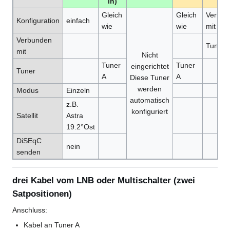
in)
Gleich
Gleich
Verbun
Konfiguration
einfach
wie
wie
mit
Verbunden
Tuner I
mit
Nicht
Tuner
Tuner
eingerichtet
Tuner
A
A
Diese Tuner
werden
Modus
Einzeln
automatisch
z.B.
konfiguriert
Satellit
Astra
19.2°Ost
DiSEqC
nein
senden
drei Kabel vom LNB oder Multischalter (zwei
Satpositionen)
Anschluss:
Kabel an Tuner A