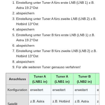
Einstellung unter Tuner A fürs erste LNB (LNB 1) z.B.
Astra 19.2°Ost
abspeichern
Einstellung unter Tuner A fürs zweite LNB (LNB 2) z.B.
Hotbird 13°Ost
abspeichern
Einstellung unter Tuner B fürs erste LNB (LNB 1) z.B.
Astra 19.2°Ost
abspeichern
Einstellung unter Tuner B fürs zweite LNB (LNB 2) z.B.
Hotbird 13°Ost
abspeichern
Für alle weiteren Tuner genauso verfahren!
Tuner A
Tuner A
Tuner B
Tu
Anschluss
(LNB1 in)
(LNB1 in)
(LNB2 in)
(LN
Konfiguration
erweitert
erweitert
erweitert
erwei
z.B. Astra
z.B. Hotbird
z.B. Astra
z.B. 
Satellit