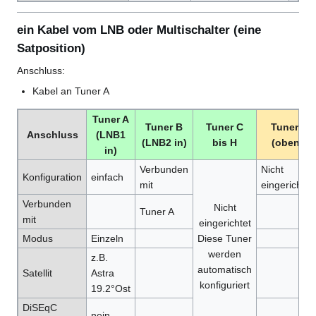
ein Kabel vom LNB oder Multischalter (eine
Satposition)
Anschluss:
Kabel an Tuner A
Tuner A
Tuner B
Tuner C
Tuner I
Anschluss
(LNB1
(LNB2 in)
bis H
(oben)
in)
Verbunden
Nicht
Konfiguration
einfach
mit
eingerichtet
Verbunden
Nicht
Tuner A
mit
eingerichtet
Modus
Einzeln
Diese Tuner
werden
z.B.
automatisch
Satellit
Astra
konfiguriert
19.2°Ost
DiSEqC
nein