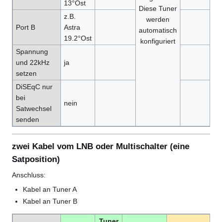
13°Ost
Diese Tuner
z.B.
werden
Port B
Astra
automatisch
19.2°Ost
konfiguriert
Spannung
und 22kHz
ja
setzen
DiSEqC nur
bei
nein
Satwechsel
senden
zwei Kabel vom LNB oder Multischalter (eine
Satposition)
Anschluss:
Kabel an Tuner A
Kabel an Tuner B
Tuner