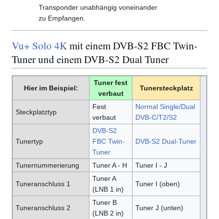
Transponder unabhängig voneinander
zu Empfangen.
Vu+ Solo 4K
mit einem DVB-S2 FBC Twin-
Tuner und einem DVB-S2 Dual Tuner
Tuner fest
Hier im Beispiel:
Tunersteckplatz
verbaut
Fest
Normal Single/Dual
Steckplatztyp
verbaut
DVB-C/T2/S2
DVB-S2
Tunertyp
FBC Twin-
DVB-S2 Dual-Tuner
Tuner
Tunernummerierung
Tuner A - H
Tuner I - J
Tuner A
Tuneranschluss 1
Tuner I (oben)
(LNB 1 in)
Tuner B
Tuneranschluss 2
Tuner J (unten)
(LNB 2 in)