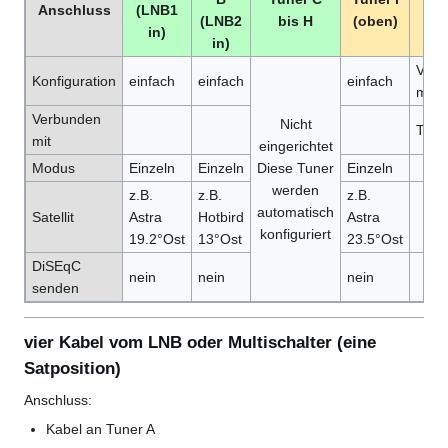
Anschluss
(LNB1
(LNB2
bis H
(oben)
(un
in)
in)
Verb
Konfiguration
einfach
einfach
einfach
mit
Verbunden
Nicht
Tuner
mit
eingerichtet
Modus
Einzeln
Einzeln
Diese Tuner
Einzeln
werden
z.B.
z.B.
z.B.
automatisch
Satellit
Astra
Hotbird
Astra
konfiguriert
19.2°Ost
13°Ost
23.5°Ost
DiSEqC
nein
nein
nein
senden
vier Kabel vom LNB oder Multischalter (eine
Satposition)
Anschluss:
Kabel an Tuner A