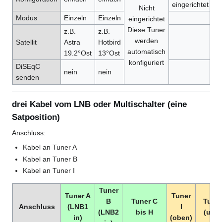
eingerichtet
ei
Nicht
Modus
Einzeln
Einzeln
eingerichtet
Diese Tuner
z.B.
z.B.
werden
Satellit
Astra
Hotbird
automatisch
19.2°Ost
13°Ost
konfiguriert
DiSEqC
nein
nein
senden
drei Kabel vom LNB oder Multischalter (eine
Satposition)
Anschluss:
Kabel an Tuner A
Kabel an Tuner B
Kabel an Tuner I
Tuner
Tuner A
Tuner
B
Tuner C
Tuner
Anschluss
(LNB1
I
(LNB2
bis H
(unte
in)
(oben)