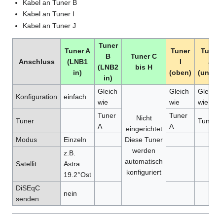
Kabel an Tuner B
Kabel an Tuner I
Kabel an Tuner J
Tuner
Tuner A
Tuner
Tuner
B
Tuner C
Anschluss
(LNB1
I
J
(LNB2
bis H
in)
(oben)
(unten
in)
Gleich
Gleich
Gleich
Konfiguration
einfach
wie
wie
wie
Tuner
Tuner
Nicht
Tuner
Tuner 
A
A
eingerichtet
Modus
Einzeln
Diese Tuner
werden
z.B.
automatisch
Satellit
Astra
konfiguriert
19.2°Ost
DiSEqC
nein
senden