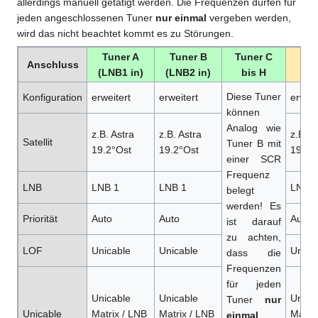
allerdings manuell getätigt werden. Die Frequenzen dürfen für
jeden angeschlossenen Tuner
nur einmal
vergeben werden,
wird das nicht beachtet kommt es zu Störungen.
Tuner A
Tuner B
Tuner C
Tun
Anschluss
(LNB1 in)
(LNB2 in)
bis H
(o
Diese Tuner
Konfiguration
erweitert
erweitert
erweit
können
Analog wie
z.B. Astra
z.B. Astra
z.B. A
Satellit
Tuner B mit
19.2°Ost
19.2°Ost
19.2°
einer SCR
Frequenz
LNB
LNB 1
LNB 1
LNB 1
belegt
werden! Es
Priorität
Auto
Auto
Auto
ist darauf
zu achten,
LOF
Unicable
Unicable
Unica
dass die
Frequenzen
für jeden
Unicable
Unicable
Unica
Tuner
nur
Unicable
Matrix / LNB
Matrix / LNB
Matrix
einmal