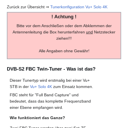
Zurück zur Übersicht ⇒
Tunerkonfiguration Vu+ Solo 4K
! Achtung !
Bitte vor dem Anschließen oder dem Abklemmen der
Antennenleitung die Box herunterfahren
und
Netzstecker
ziehen!!!
Alle Angaben ohne Gewähr!
DVB-S2 FBC Twin-Tuner - Was ist das?
Dieser Tunertyp wird erstmalig bei einer Vu+
STB in der
Vu+ Solo 4K
zum Einsatz kommen.
FBC steht für "Full Band Capture" und
bedeutet, dass das komplette Frequenzband
einer Ebene empfangen wird.
Wie funktioniert das Ganze?
Zwei FBC Tuner werden über zwei Sat-ZF-