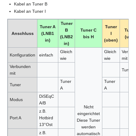
Kabel an Tuner B
Kabel an Tuner I
Tuner
Tuner A
Tuner
B
Tuner C
Tuner
Anschluss
(LNB1
I
(LNB2
bis H
(unte
in)
(oben)
in)
Gleich
Gleich
Verbun
Konfiguration
einfach
wie
wie
mit
Verbunden
Tuner I
mit
Tuner
Tuner
Tuner
A
A
DiSEqC
Modus
A/B
Nicht
z.B.
eingerichtet
Port A
Hotbird
Diese Tuner
13°Ost
werden
z.B.
automatisch