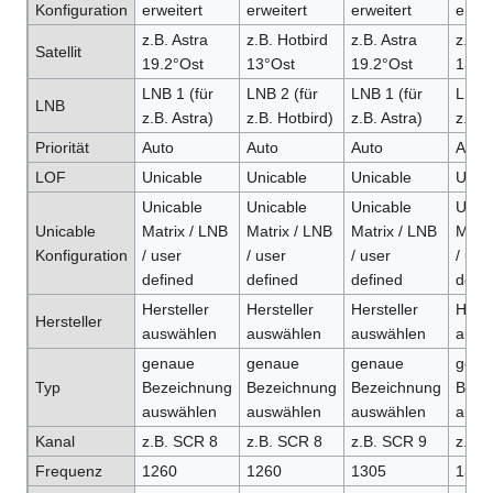
Konfiguration
erweitert
erweitert
erweitert
erwei
z.B. Astra
z.B. Hotbird
z.B. Astra
z.B. 
Satellit
19.2°Ost
13°Ost
19.2°Ost
13°O
LNB 1 (für
LNB 2 (für
LNB 1 (für
LNB 2
LNB
z.B. Astra)
z.B. Hotbird)
z.B. Astra)
z.B. 
Priorität
Auto
Auto
Auto
Auto
LOF
Unicable
Unicable
Unicable
Unica
Unicable
Unicable
Unicable
Unica
Unicable
Matrix / LNB
Matrix / LNB
Matrix / LNB
Matri
Konfiguration
/ user
/ user
/ user
/ use
defined
defined
defined
defin
Hersteller
Hersteller
Hersteller
Herst
Hersteller
auswählen
auswählen
auswählen
ausw
genaue
genaue
genaue
gena
Typ
Bezeichnung
Bezeichnung
Bezeichnung
Beze
auswählen
auswählen
auswählen
ausw
Kanal
z.B. SCR 8
z.B. SCR 8
z.B. SCR 9
z.B.
Frequenz
1260
1260
1305
1305