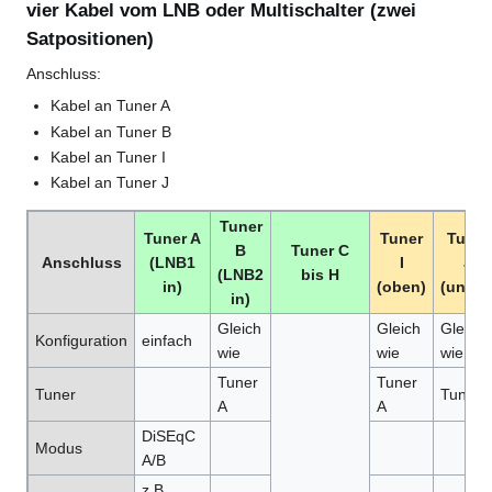
vier Kabel vom LNB oder Multischalter (zwei
Satpositionen)
Anschluss:
Kabel an Tuner A
Kabel an Tuner B
Kabel an Tuner I
Kabel an Tuner J
Tuner
Tuner A
Tuner
Tuner
B
Tuner C
Anschluss
(LNB1
I
J
(LNB2
bis H
in)
(oben)
(unten
in)
Gleich
Gleich
Gleich
Konfiguration
einfach
wie
wie
wie
Tuner
Tuner
Tuner
Tuner 
A
A
DiSEqC
Modus
A/B
z.B.