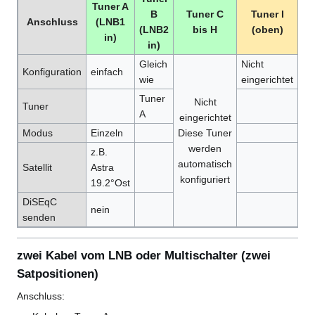
Tuner A
B
Tuner C
Tuner I
Anschluss
(LNB1
(LNB2
bis H
(oben)
in)
in)
Gleich
Nicht
Ni
Konfiguration
einfach
wie
eingerichtet
ei
Tuner
Nicht
Tuner
A
eingerichtet
Modus
Einzeln
Diese Tuner
werden
z.B.
automatisch
Satellit
Astra
konfiguriert
19.2°Ost
DiSEqC
nein
senden
zwei Kabel vom LNB oder Multischalter (zwei
Satpositionen)
Anschluss: