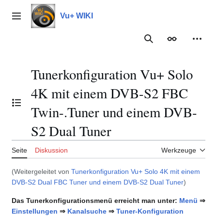
Zum
Inhalt
Vu+ WIKI
Hauptmenü
springen
Suche
Erscheinungs
Meine
Tunerkonfiguration Vu+ Solo
4K mit einem DVB-S2 FBC
Inhaltsverzeichnis umschalten
Twin-.Tuner und einem DVB-
S2 Dual Tuner
Seite
Diskussion
Werkzeuge
(Weitergeleitet von
Tunerkonfiguration Vu+ Solo 4K mit einem
DVB-S2 Dual FBC Tuner und einem DVB-S2 Dual Tuner
)
Das Tunerkonfigurationsmenü erreicht man unter:
Menü
⇒
Einstellungen
⇒
Kanalsuche
⇒
Tuner-Konfiguration