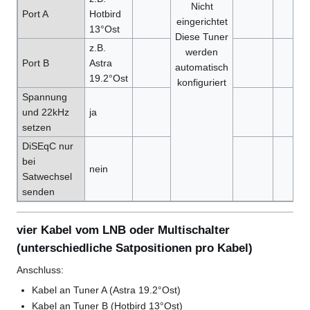
Nicht
Port A
Hotbird
eingerichtet
13°Ost
Diese Tuner
z.B.
werden
Port B
Astra
automatisch
19.2°Ost
konfiguriert
Spannung
und 22kHz
ja
setzen
DiSEqC nur
bei
nein
Satwechsel
senden
vier Kabel vom LNB oder Multischalter
(unterschiedliche Satpositionen pro Kabel)
Anschluss:
Kabel an Tuner A (Astra 19.2°Ost)
Kabel an Tuner B (Hotbird 13°Ost)