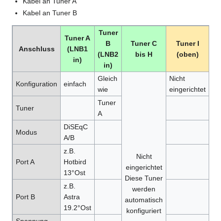
Kabel an Tuner A
Kabel an Tuner B
Tuner
Tuner A
B
Tuner C
Tuner I
Anschluss
(LNB1
(LNB2
bis H
(oben)
in)
in)
Gleich
Nicht
Ni
Konfiguration
einfach
wie
eingerichtet
ei
Tuner
Tuner
A
DiSEqC
Modus
A/B
z.B.
Nicht
Port A
Hotbird
eingerichtet
13°Ost
Diese Tuner
z.B.
werden
Port B
Astra
automatisch
19.2°Ost
konfiguriert
Spannung