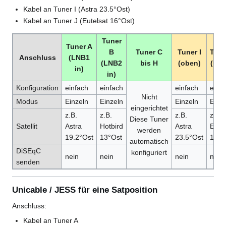
Kabel an Tuner I (Astra 23.5°Ost)
Kabel an Tuner J (Eutelsat 16°Ost)
Tuner
Tuner A
B
Tuner C
Tuner I
Tune
Anschluss
(LNB1
(LNB2
bis H
(oben)
(unt
in)
in)
Konfiguration
einfach
einfach
einfach
einf
Nicht
Modus
Einzeln
Einzeln
Einzeln
Einz
eingerichtet
z.B.
z.B.
z.B.
z.B.
Diese Tuner
Satellit
Astra
Hotbird
Astra
Eutel
werden
19.2°Ost
13°Ost
23.5°Ost
16°O
automatisch
DiSEqC
konfiguriert
nein
nein
nein
nein
senden
Unicable / JESS für eine Satposition
Anschluss:
Kabel an Tuner A