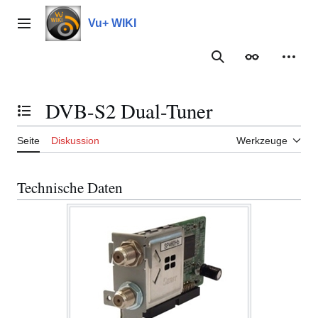
Zum
Inhalt
Vu+ WIKI
Hauptmenü
springen
Suche
Erscheinungs
Meine
DVB-S2 Dual-Tuner
Inhaltsverzeichnis umschalten
Seite
Diskussion
Werkzeuge
Technische Daten