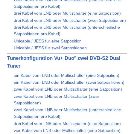
Satpositionen pro Kabel)
drei Kabel vom LNB oder Multischalter (eine Satposition)
drei Kabel vom LNB oder Multischalter (zwei Satpositionen)
drei Kabel vom LNB oder Multischalter (unterschiedliche
Satpositionen pro Kabel)
Unicable / JESS für eine Satposition
Unicable / JESS für zwei Satpositionen
Tunerkonfiguration Vu+ Duo² zwei DVB-S2 Dual
Tuner
ein Kabel vom LNB oder Multischalter (eine Satposition)
ein Kabel vom LNB oder Multischalter (zwei Satpositionen)
zwei Kabel vom LNB oder Multischalter (eine Satposition)
zwei Kabel vom LNB oder Multischalter (zwei
Satpositionen)
zwei Kabel vom LNB oder Multischalter (unterschiedliche
Satpositionen pro Kabel)
drei Kabel vom LNB oder Multischalter (eine Satposition)
vier Kabel vom LNB oder Multischalter (eine Satposition)