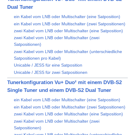
Dual Tuner
ein Kabel vom LNB oder Multischalter (eine Satposition)
ein Kabel vom LNB oder Multischalter (zwei Satpositionen)
zwei Kabel vom LNB oder Multischalter (eine Satposition)
zwei Kabel vom LNB oder Multischalter (zwei
Satpositionen)
zwei Kabel vom LNB oder Multischalter (unterschiedliche
Satpositionen pro Kabel)
Unicable / JESS für eine Satposition
Unicable / JESS für zwei Satpositionen
Tunerkonfiguration Vu+ Duo² mit einem DVB-S2
Single Tuner und einem DVB-S2 Dual Tuner
ein Kabel vom LNB oder Multischalter (eine Satposition)
ein Kabel vom LNB oder Multischalter (zwei Satpositionen)
zwei Kabel vom LNB oder Multischalter (eine Satposition)
zwei Kabel vom LNB oder Multischalter (zwei
Satpositionen)
zwei Kabel vom LNB oder Multischalter (unterschiedliche