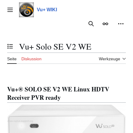
Zum
Inhalt
Vu+ WIKI
Hauptmenü
springen
Suche
Erscheinungs
Meine
Vu+ Solo SE V2 WE
Inhaltsverzeichnis umschalten
Seite
Diskussion
Werkzeuge
Vu+® SOLO SE V2 WE Linux HDTV
Receiver PVR ready