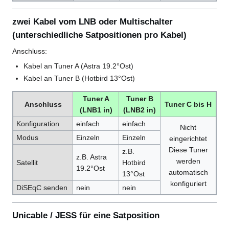
zwei Kabel vom LNB oder Multischalter
(unterschiedliche Satpositionen pro Kabel)
Anschluss:
Kabel an Tuner A (Astra 19.2°Ost)
Kabel an Tuner B (Hotbird 13°Ost)
Tuner A
Tuner B
Anschluss
Tuner C bis H
(LNB1 in)
(LNB2 in)
Konfiguration
einfach
einfach
Nicht
Modus
Einzeln
Einzeln
eingerichtet
Diese Tuner
z.B.
z.B. Astra
werden
Satellit
Hotbird
19.2°Ost
automatisch
13°Ost
konfiguriert
DiSEqC senden
nein
nein
Unicable / JESS für eine Satposition