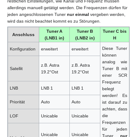
restlichen Einstellungen, wie Kanal und Frequenz müssen
allerdings manuell getätigt werden. Die Frequenzen dürfen für
jeden angeschlossenen Tuner
nur einmal
vergeben werden,
wird das nicht beachtet kommt es zu Störungen.
Tuner A
Tuner B
Tuner C bis
Anschluss
(LNB1 in)
(LNB2 in)
H
Diese Tuner
Konfiguration
erweitert
erweitert
können
analog wie
z.B. Astra
z.B. Astra
Satellit
Tuner B mit
19.2°Ost
19.2°Ost
einer SCR
Frequenz
LNB
LNB 1
LNB 1
belegt
werden! Es
Priorität
Auto
Auto
ist darauf zu
achten, dass
die
LOF
Unicable
Unicable
Frequenzen
für jeden
Unicable
Unicable
Tuner
nur