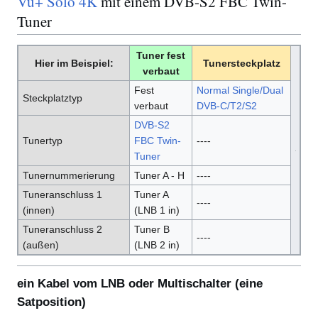
Vu+ Solo 4K
mit einem DVB-S2 FBC Twin-
Tuner
Tuner fest
Hier im Beispiel:
Tunersteckplatz
verbaut
Fest
Normal Single/Dual
Steckplatztyp
verbaut
DVB-C/T2/S2
DVB-S2
Tunertyp
FBC Twin-
----
Tuner
Tunernummerierung
Tuner A - H
----
Tuneranschluss 1
Tuner A
----
(innen)
(LNB 1 in)
Tuneranschluss 2
Tuner B
----
(außen)
(LNB 2 in)
ein Kabel vom LNB oder Multischalter (eine
Satposition)