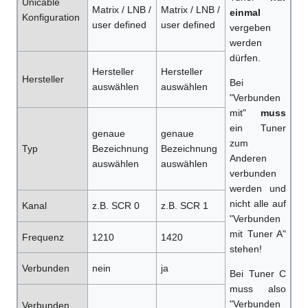
Unicable
Matrix / LNB /
Matrix / LNB /
einmal
Konfiguration
user defined
user defined
vergeben
werden
dürfen.
Hersteller
Hersteller
Hersteller
Bei
auswählen
auswählen
"Verbunden
mit"
muss
ein Tuner
genaue
genaue
zum
Typ
Bezeichnung
Bezeichnung
Anderen
auswählen
auswählen
verbunden
werden und
nicht alle auf
Kanal
z.B. SCR 0
z.B. SCR 1
"Verbunden
mit Tuner A"
Frequenz
1210
1420
stehen!
Verbunden
nein
ja
Bei Tuner C
muss also
"Verbunden
Verbunden