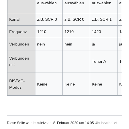
auswählen
auswählen
auswählen
ausw
Kanal
z.B. SCR 0
z.B. SCR 0
z.B. SCR 1
z.B.
Frequenz
1210
1210
1420
1420
Verbunden
nein
nein
ja
ja
Verbunden
Tuner A
Tune
mit
DiSEqC-
Keine
Keine
Keine
Kein
Modus
Diese Seite wurde zuletzt am 8. Februar 2020 um 14:05 Uhr bearbeitet.