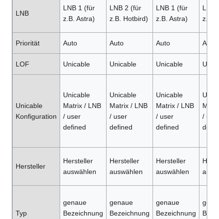
LNB 1 (für
LNB 2 (für
LNB 1 (für
LNB 2
LNB
z.B. Astra)
z.B. Hotbird)
z.B. Astra)
z.B. 
Priorität
Auto
Auto
Auto
Auto
LOF
Unicable
Unicable
Unicable
Unica
Unicable
Unicable
Unicable
Unica
Unicable
Matrix / LNB
Matrix / LNB
Matrix / LNB
Matri
Konfiguration
/ user
/ user
/ user
/ use
defined
defined
defined
defin
Hersteller
Hersteller
Hersteller
Herst
Hersteller
auswählen
auswählen
auswählen
ausw
genaue
genaue
genaue
gena
Typ
Bezeichnung
Bezeichnung
Bezeichnung
Beze