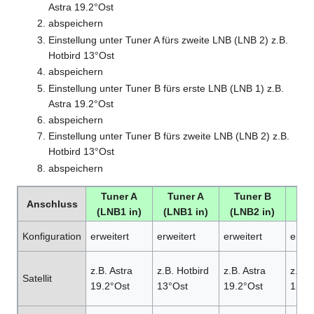
Astra 19.2°Ost
abspeichern
Einstellung unter Tuner A fürs zweite LNB (LNB 2) z.B.
Hotbird 13°Ost
abspeichern
Einstellung unter Tuner B fürs erste LNB (LNB 1) z.B.
Astra 19.2°Ost
abspeichern
Einstellung unter Tuner B fürs zweite LNB (LNB 2) z.B.
Hotbird 13°Ost
abspeichern
Tuner A
Tuner A
Tuner B
Tu
Anschluss
(LNB1 in)
(LNB1 in)
(LNB2 in)
(LN
Konfiguration
erweitert
erweitert
erweitert
erwei
z.B. Astra
z.B. Hotbird
z.B. Astra
z.B. 
Satellit
19.2°Ost
13°Ost
19.2°Ost
13°O