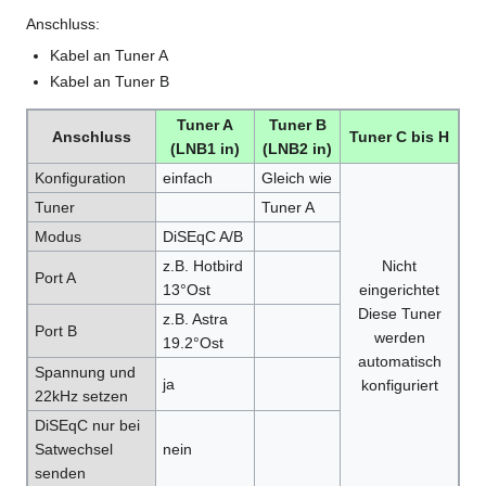
Anschluss:
Kabel an Tuner A
Kabel an Tuner B
Tuner A
Tuner B
Anschluss
Tuner C bis H
(LNB1 in)
(LNB2 in)
Konfiguration
einfach
Gleich wie
Tuner
Tuner A
Modus
DiSEqC A/B
z.B. Hotbird
Nicht
Port A
13°Ost
eingerichtet
Diese Tuner
z.B. Astra
Port B
werden
19.2°Ost
automatisch
Spannung und
ja
konfiguriert
22kHz setzen
DiSEqC nur bei
Satwechsel
nein
senden