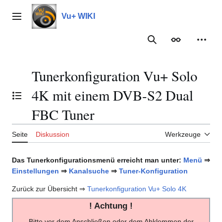
Zum
Inhalt
Vu+ WIKI
Hauptmenü
springen
Suche
Erscheinungs
Meine
Tunerkonfiguration Vu+ Solo
4K mit einem DVB-S2 Dual
Inhaltsverzeichnis umschalten
FBC Tuner
Seite
Diskussion
Werkzeuge
Das Tunerkonfigurationsmenü erreicht man unter:
Menü
⇒
Einstellungen
⇒
Kanalsuche
⇒
Tuner-Konfiguration
Zurück zur Übersicht ⇒
Tunerkonfiguration Vu+ Solo 4K
! Achtung !
Bitte vor dem Anschließen oder dem Abklemmen der