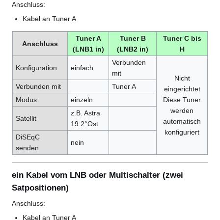
Anschluss:
Kabel an Tuner A
Tuner A
Tuner B
Tuner C bis
Anschluss
(LNB1 in)
(LNB2 in)
H
Verbunden
Konfiguration
einfach
mit
Nicht
Verbunden mit
Tuner A
eingerichtet
Modus
einzeln
Diese Tuner
werden
z.B. Astra
Satellit
automatisch
19.2°Ost
konfiguriert
DiSEqC
nein
senden
ein Kabel vom LNB oder Multischalter (zwei
Satpositionen)
Anschluss:
Kabel an Tuner A