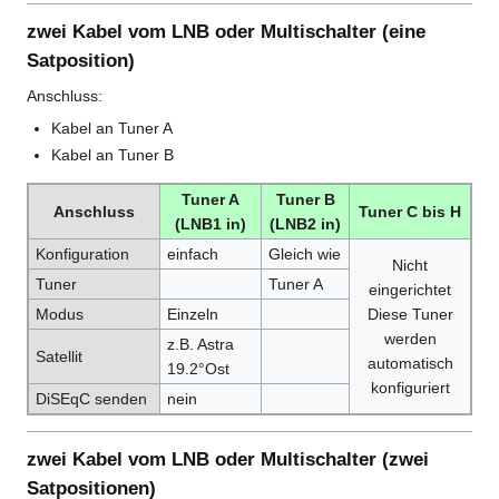
zwei Kabel vom LNB oder Multischalter (eine
Satposition)
Anschluss:
Kabel an Tuner A
Kabel an Tuner B
Tuner A
Tuner B
Anschluss
Tuner C bis H
(LNB1 in)
(LNB2 in)
Konfiguration
einfach
Gleich wie
Nicht
Tuner
Tuner A
eingerichtet
Modus
Einzeln
Diese Tuner
werden
z.B. Astra
Satellit
automatisch
19.2°Ost
konfiguriert
DiSEqC senden
nein
zwei Kabel vom LNB oder Multischalter (zwei
Satpositionen)