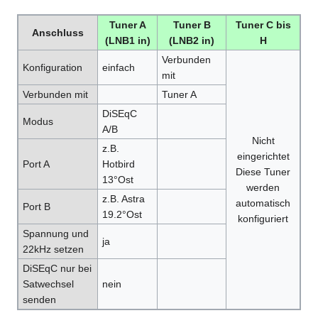
Tuner A
Tuner B
Tuner C bis
Anschluss
(LNB1 in)
(LNB2 in)
H
Verbunden
Konfiguration
einfach
mit
Verbunden mit
Tuner A
DiSEqC
Modus
A/B
Nicht
z.B.
eingerichtet
Port A
Hotbird
Diese Tuner
13°Ost
werden
z.B. Astra
automatisch
Port B
19.2°Ost
konfiguriert
Spannung und
ja
22kHz setzen
DiSEqC nur bei
Satwechsel
nein
senden