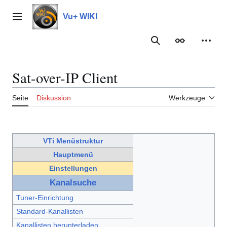
Zum
Inhalt
Vu+ WIKI
Hauptmenü
springen
Suche
Erscheinungs
Meine
Sat-over-IP Client
Seite
Diskussion
Werkzeuge
VTi Menüstruktur
Hauptmenü
Einstellungen
Kanalsuche
Tuner-Einrichtung
Standard-Kanallisten
Kanallisten herunterladen