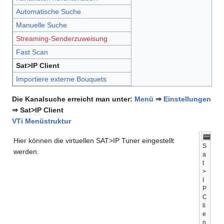
Automatische Suche
Manuelle Suche
Streaming-Senderzuweisung
Fast Scan
Sat>IP Client
Importiere externe Bouquets
Die Kanalsuche erreicht man unter:
Menü
⇒
Einstellungen
⇒ Sat>IP Client
VTi Menüstruktur
Hier können die virtuellen SAT>IP Tuner eingestellt
S
werden.
a
t
>
I
P
C
li
e
n