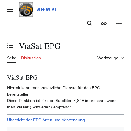
Zum
Inhalt
Vu+ WIKI
Hauptmenü
springen
Suche
Erscheinungs
Meine
ViaSat-EPG
Inhaltsverzeichnis umschalten
Seite
Diskussion
Werkzeuge
ViaSat-EPG
Hiermit kann man zusätzliche Dienste für das EPG
bereitstellen.
Diese Funktion ist für den Satelliten 4,8°E interessant wenn
man
Viasat
(Schweden) empfängt.
Übersicht der EPG Arten und Verwendung