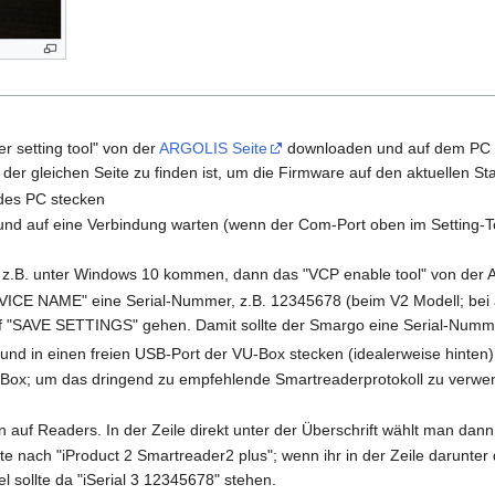
r setting tool" von der
ARGOLIS Seite
downloaden und auf dem PC in
er gleichen Seite zu finden ist, um die Firmware auf den aktuellen St
des PC stecken
 und auf eine Verbindung warten (wenn der Com-Port oben im Setting-To
z.B. unter Windows 10 kommen, dann das "VCP enable tool" von der Argo
VICE NAME" eine Serial-Nummer, z.B. 12345678 (beim V2 Modell; bei äl
uf "SAVE SETTINGS" gehen. Damit sollte der Smargo eine Serial-Numm
nd in einen freien USB-Port der VU-Box stecken (idealerweise hinten)
Box; um das dringend zu empfehlende Smartreaderprotokoll zu verwe
uf Readers. In der Zeile direkt unter der Überschrift wählt man dan
iste nach "iProduct 2 Smartreader2 plus"; wenn ihr in der Zeile darunter 
l sollte da "iSerial 3 12345678" stehen.