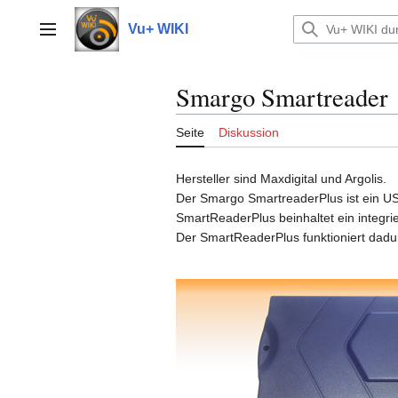
Zum
Inhalt
Vu+ WIKI
Hauptmenü
springen
Smargo Smartreader
Seite
Diskussion
Hersteller sind Maxdigital und Argolis.
Der Smargo SmartreaderPlus ist ein U
SmartReaderPlus beinhaltet ein integrie
Der SmartReaderPlus funktioniert dadu