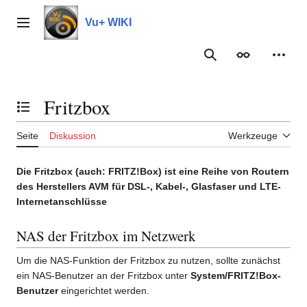
Zum
Inhalt
Vu+ WIKI
Hauptmenü
springen
Suche
Erscheinungs
Meine
Fritzbox
Inhaltsverzeichnis umschalten
Seite
Diskussion
Werkzeuge
Die Fritzbox (auch: FRITZ!Box) ist eine Reihe von Routern
des Herstellers AVM für DSL-, Kabel-, Glasfaser und LTE-
Internetanschlüsse
NAS der Fritzbox im Netzwerk
Um die NAS-Funktion der Fritzbox zu nutzen, sollte zunächst
ein NAS-Benutzer an der Fritzbox unter
System/FRITZ!Box-
Benutzer
eingerichtet werden.