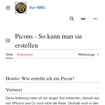
Zum
Inhalt
Vu+ WIKI
Hauptmenü
springen
Suche
Erscheinungs
Meine
Picons - So kann man sie
Inhaltsverzeichnis umschalten
erstellen
Seite
Diskussion
Werkzeuge
Howto: Wie erstelle ich ein Picon?
Vorwort
Diese Anleitung hatte ich vor langer Zeit entworfen, damals war
von XPicons und Co noch nicht die Rede. Deshalb noch in den