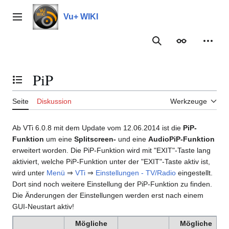
Zum
Inhalt
Vu+ WIKI
Hauptmenü
springen
Suche
Erscheinungs
Meine
PiP
Inhaltsverzeichnis umschalten
Seite
Diskussion
Werkzeuge
Ab VTi 6.0.8 mit dem Update vom 12.06.2014 ist die
PiP-
Funktion
um eine
Splitscreen-
und eine
AudioPiP-Funktion
erweitert worden. Die PiP-Funktion wird mit "EXIT"-Taste lang
aktiviert, welche PiP-Funktion unter der "EXIT"-Taste aktiv ist,
wird unter
Menü
⇒
VTi
⇒
Einstellungen - TV/Radio
eingestellt.
Dort sind noch weitere Einstellung der PiP-Funktion zu finden.
Die Änderungen der Einstellungen werden erst nach einem
GUI-Neustart aktiv!
Mögliche
Mögliche