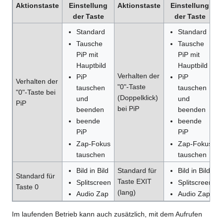
Aktionstaste
Einstellung
Aktionstaste
Einstellung
der Taste
der Taste
Standard
Standard
Tausche
Tausche
PiP mit
PiP mit
Hauptbild
Hauptbild
Verhalten der
PiP
PiP
Verhalten der
"0"-Taste
tauschen
tauschen
"0"-Taste bei
(Doppelklick)
und
und
PiP
bei PiP
beenden
beenden
beende
beende
PiP
PiP
Zap-Fokus
Zap-Fokus
tauschen
tauschen
Standard für
Bild in Bild
Bild in Bild
Standard für
Taste EXIT
Splitscreen
Splitscreen
Taste 0
(lang)
Audio Zap
Audio Zap
Im laufenden Betrieb kann auch zusätzlich, mit dem Aufrufen