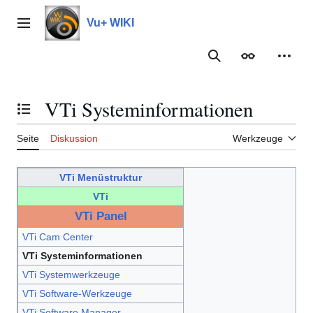
Zum
Inhalt
Vu+ WIKI
Hauptmenü
springen
Suche
Erscheinungs
Meine
VTi Systeminformationen
Inhaltsverzeichnis umschalten
Seite
Diskussion
Werkzeuge
VTi Menüstruktur
VTi
VTi Panel
VTi Cam Center
VTi Systeminformationen
VTi Systemwerkzeuge
VTi Software-Werkzeuge
VTi Software Manager