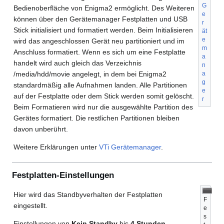
G
Bedienoberfläche von Enigma2 ermöglicht. Des Weiteren
e
können über den Gerätemanager Festplatten und USB
r
Stick initialisiert und formatiert werden. Beim Initialisieren
ät
e
wird das angeschlossen Gerät neu partitioniert und im
m
Anschluss formatiert. Wenn es sich um eine Festplatte
a
handelt wird auch gleich das Verzeichnis
n
/media/hdd/movie angelegt, in dem bei Enigma2
a
g
standardmäßig alle Aufnahmen landen. Alle Partitionen
e
auf der Festplatte oder dem Stick werden somit gelöscht.
r
Beim Formatieren wird nur die ausgewählte Partition des
Gerätes formatiert. Die restlichen Partitionen bleiben
davon unberührt.
Weitere Erklärungen unter
VTi Gerätemanager
.
Festplatten-Einstellungen
Hier wird das Standbyverhalten der Festplatten
F
eingestellt.
e
s
Einstellungen von
Kein Standby
bis
4 Stunden