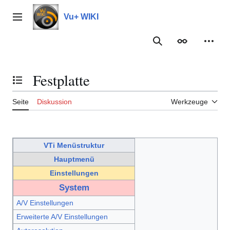
Zum
Inhalt
Vu+ WIKI
Hauptmenü
springen
Suche
Erscheinungs
Meine
Festplatte
Inhaltsverzeichnis umschalten
Seite
Diskussion
Werkzeuge
VTi Menüstruktur
Hauptmenü
Einstellungen
System
A/V Einstellungen
Erweiterte A/V Einstellungen