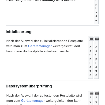
t
p
l
a
tt
e
Initialisierung
Nach der Auswahl der zu initialisierenden Festplatte
F
F
wird man zum
Gerätemanager
weitergeleitet, dort
e
e
kann dann die Festplatte initialisiert werden.
s
s
t
t
p
p
l
l
a
a
tt
tt
e
e
Dateisystemüberprüfung
Nach der Auswahl der zu testenden Festplatte wird
F
F
man zum
Gerätemanager
weitergeleitet, dort kann
e
e