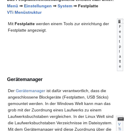
Menü
⇒
Einstellungen
⇒
System
⇒ Festplatte
VTi Menüstruktur
Mit
Festplatte
werden einem Tools zur einrichtung der
F
Festplatte angezeigt.
e
s
t
p
l
a
tt
e
Gerätemanager
Der
Gerätemanager
ist dafür verantwortlich, dass die
angeschlossene Blockgeräte (Festplatten, USB Sticks)
gemountet werden. In der Windows Welt kann man das
grob mit der Zuordnung eines Laufwerks zu einem
Laufwerksbuchstaben vergleichen. In der Linux Welt sind
die Laufwerksbuchstaben Verzeichnisse im Dateisystem.
V
Mit dem Gerätemanager wird diese Zuordnung über die
Ti