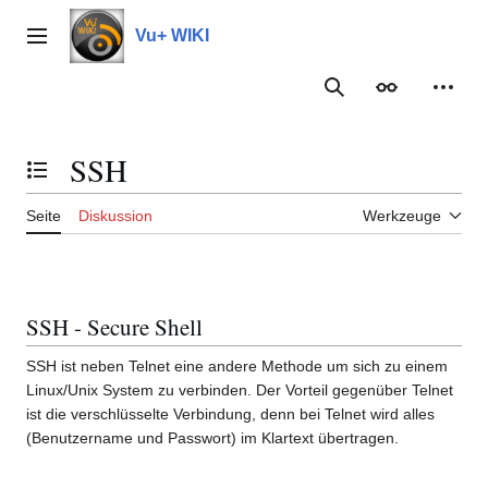
Zum
Inhalt
Vu+ WIKI
Hauptmenü
springen
Suche
Erscheinungs
Meine
SSH
Inhaltsverzeichnis umschalten
Seite
Diskussion
Werkzeuge
SSH - Secure Shell
SSH ist neben Telnet eine andere Methode um sich zu einem
Linux/Unix System zu verbinden. Der Vorteil gegenüber Telnet
ist die verschlüsselte Verbindung, denn bei Telnet wird alles
(Benutzername und Passwort) im Klartext übertragen.