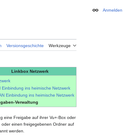
Anmelden
Erscheinungsbild
n
Versionsgeschichte
Werkzeuge
Linkbox Netzwerk
zwerk
 Einbindung ins heimische Netzwerk
N Einbindung ins heimische Netzwerk
igaben-Verwaltung
ng eine Freigabe auf ihrer Vu+-Box oder
e oder einen freigegebenen Ordner auf
nnt werden.