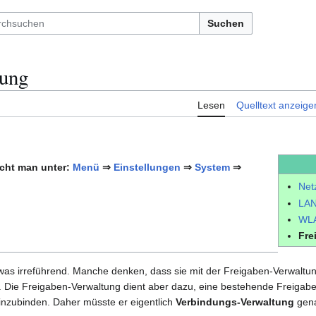
Suchen
tung
Lesen
Quelltext anzeige
icht man unter:
Menü
⇒
Einstellungen
⇒
System
⇒
Net
LAN
WLA
Fre
twas irreführend. Manche denken, dass sie mit der Freigaben-Verwaltu
. Die Freigaben-Verwaltung dient aber dazu, eine bestehende Freigab
inzubinden. Daher müsste er eigentlich
Verbindungs-Verwaltung
gena