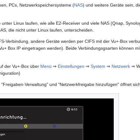
xen, PCs, Netzwerkspeichersysteme (
NAS
) und weitere Geräte sein,
unter Linux laufen, wie alle E2-Receiver und viele NAS (Qnap, Synolo
S, die nicht unter Linux laufen, unterscheiden.
 NFS-Verbindung, andere Geräte werden per CIFS mit der Vu+-Box verb
Vu+ Box IP eingetragen werden). Beide Verbindungsgsarten können mit
auf der Vu+-Box über
Menü
⇒
Einstellungen
⇒
System
⇒
Netzwerk
⇒ WL
iguration)
"Freigaben-Verwaltung" und "Netzwerkfreigabe hinzufügen" öffnet sich 