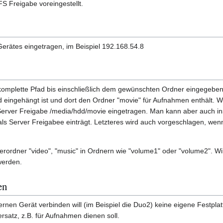
NFS Freigabe voreingestellt.
Gerätes eingetragen, im Beispiel 192.168.54.8
komplette Pfad bis einschließlich dem gewünschten Ordner eingegeben 
dd eingehängt ist und dort den Ordner "movie" für Aufnahmen enthält. W
Server Freigabe /media/hdd/movie eingetragen. Man kann aber auch in
als Server Freigabee einträgt. Letzteres wird auch vorgeschlagen, we
erordner "video", "music" in Ordnern wie "volume1" oder "volume2". Wi
werden.
en
rnen Gerät verbinden will (im Beispiel die Duo2) keine eigene Festplatt
rsatz, z.B. für Aufnahmen dienen soll.