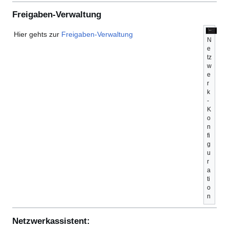
Freigaben-Verwaltung
Hier gehts zur
Freigaben-Verwaltung
N
e
tz
w
e
r
k
-
K
o
n
fi
g
u
r
a
ti
o
n
Netzwerkassistent: