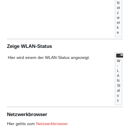
N
et
z
w
er
k
e
Zeige WLAN-Status
Hier wird einem der WLAN-Status angezeigt.
W
-
L
A
N
St
at
u
s
Netzwerkbrowser
Hier gehts zum
Netzwerkbrowser