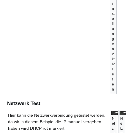
i
n
st
e
ll
u
n
g
e
n
A
kt
iv
i
e
r
e
n
Netzwerk Test
Hier kann die Netzwerkverbindung getestet werden,
N
N
da wir in diesem Beispiel die IP manuell vergeben
et
e
haben wird DHCP rot markiert!
z
tz