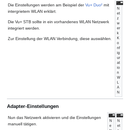
Die Einstellungen werden am Beispiel der
Vu+ Duo²
mit
N
intergrietem WLAN erklärt.
et
z
Die Vu+ STB sollte in ein vorhandenes WLAN Netzwerk
w
integriert werden.
er
k
K
Zur Einstellung der WLAN Verbindung, diese auswählen.
o
nf
ig
ur
at
io
n
W
L
A
N
Adapter-Einstellungen
Nun das Netzwerk aktivieren und die Einstellungen
N
N
manuell tätigen.
e
et