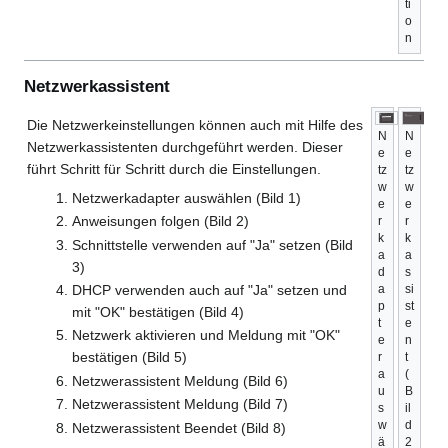
ti
o
n
Netzwerkassistent
Die Netzwerkeinstellungen können auch mit Hilfe des
N
N
Netzwerkassistenten durchgeführt werden. Dieser
e
e
führt Schritt für Schritt durch die Einstellungen.
tz
tz
w
w
Netzwerkadapter auswählen (Bild 1)
e
e
Anweisungen folgen (Bild 2)
r
r
k
k
Schnittstelle verwenden auf "Ja" setzen (Bild
a
a
3)
d
s
a
si
DHCP verwenden auch auf "Ja" setzen und
p
st
mit "OK" bestätigen (Bild 4)
t
e
Netzwerk aktivieren und Meldung mit "OK"
e
n
bestätigen (Bild 5)
r
t
a
(
Netzwerassistent Meldung (Bild 6)
u
B
Netzwerassistent Meldung (Bild 7)
s
il
w
d
Netzwerassistent Beendet (Bild 8)
ä
2