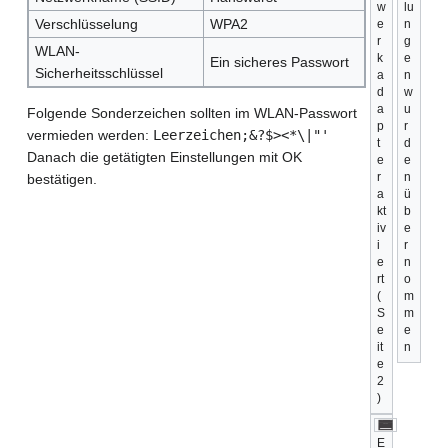
w
lu
Verschlüsselung
WPA2
e
n
r
g
WLAN-
k
e
Ein sicheres Passwort
Sicherheitsschlüssel
a
n
d
w
a
u
Folgende Sonderzeichen sollten im WLAN-Passwort
p
r
vermieden werden:
Leerzeichen;&?$><*\|"'
t
d
Danach die getätigten Einstellungen mit OK
e
e
r
n
bestätigen.
a
ü
kt
b
iv
e
i
r
e
n
rt
o
(
m
S
m
e
e
it
n
e
2
)
E