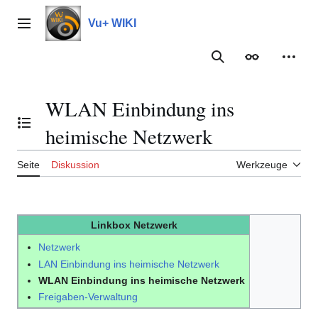
Zum
Inhalt
Vu+ WIKI
Hauptmenü
springen
Suche
Erscheinungs
Meine
WLAN Einbindung ins
Inhaltsverzeichnis umschalten
heimische Netzwerk
Seite
Diskussion
Werkzeuge
Linkbox Netzwerk
Netzwerk
LAN Einbindung ins heimische Netzwerk
WLAN Einbindung ins heimische Netzwerk
Freigaben-Verwaltung