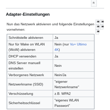
n
Adapter-Einstellungen
Nun das Netzwerk aktivieren und folgende Einstellungen
vornehmen:
Schnittstelle aktivieren
Ja
Nur für Wake on WLAN
Nein (nur
Vu+ Ultimo
(WoW) aktivieren
4K
)
DHCP verwenden
Ja
DNS Server manuell
Nein
einstellen
Verborgenes Netzwerk
Nein/Ja
"eigener
Netzwerkname (SSID)
Netzwerkname"
Verschüsselung
z.B. WPA2
"eigenes WLAN
Sicherheitsschlüssel
Passwort"