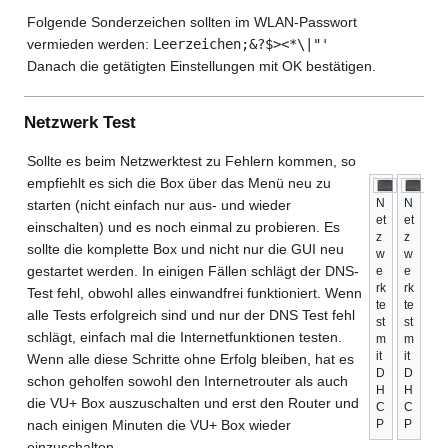
Folgende Sonderzeichen sollten im WLAN-Passwort
vermieden werden:
Leerzeichen;&?$><*\|"'
Danach die getätigten Einstellungen mit OK bestätigen.
Netzwerk Test
Sollte es beim Netzwerktest zu Fehlern kommen, so
empfiehlt es sich die Box über das Menü neu zu
N
N
starten (nicht einfach nur aus- und wieder
et
et
einschalten) und es noch einmal zu probieren. Es
z
z
sollte die komplette Box und nicht nur die GUI neu
w
w
gestartet werden. In einigen Fällen schlägt der DNS-
e
e
rk
rk
Test fehl, obwohl alles einwandfrei funktioniert. Wenn
te
te
alle Tests erfolgreich sind und nur der DNS Test fehl
st
st
schlägt, einfach mal die Internetfunktionen testen.
m
m
it
it
Wenn alle diese Schritte ohne Erfolg bleiben, hat es
D
D
schon geholfen sowohl den Internetrouter als auch
H
H
die VU+ Box auszuschalten und erst den Router und
C
C
nach einigen Minuten die VU+ Box wieder
P
P
einzuschalten.