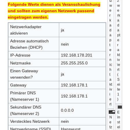
tz
z
Folgende Werte dienen als Veranschaulichung
w
w
und sollten zum eigenen Netzwerk passend
e
e
r
rk
eingetragen werden.
k
a
a
d
Netzwerkadapter
ja
d
a
aktivieren
a
pt
p
e
Adresse automatisch
nein
t
r
Beziehen (DHCP)
e
a
IP-Adresse
192.168.178.201
r
kt
n
iv
Netzmaske
255.255.255.0
ic
ie
h
rt
Einen Gateway
ja
t
(
verwenden?
a
S
kt
ei
Gateway
192.168.178.1
iv
te
Primärer DNS
i
1
192.168.178.1
(Nameserver 1)
e
)
rt
Sekundärer DNS
0.0.0.0
E
(Nameserver 2)
N
in
Verstecktes Netzwerk
nein
e
st
tz
el
Netzwerkname (SSID)
Hanswurst