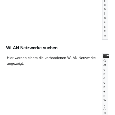
s
c
h
l
o
s
s
e
n
WLAN Netzwerke suchen
Hier werden einem die vorhandenen WLAN Netzwerke
G
angezeigt.
ef
u
n
d
e
n
e
n
W
L
A
N