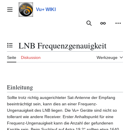
Zum
Inhalt
Vu+ WIKI
Hauptmenü
springen
Suche
Erscheinungs
Meine
LNB Frequenzgenauigkeit
Inhaltsverzeichnis umschalten
Seite
Diskussion
Werkzeuge
Einleitung
Sollte trotz richtig ausgerichteter Sat-Antenne der Empfang
beeinträchtigt sein, kann dies an einer Frequenz-
Ungenauigkeit des LNB liegen. Die Vu+ Geräte sind nicht so
tollerant wie andere Receiver. Erster Anhaltspunkt für eine
Frequenz-Ungenauigkeit kann die Anzahl der gefundenen
Kanäle sein. Beim Suchlauf auf Astra 19,2° sollten etwa 1640