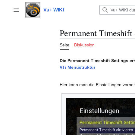
Zum
Inhalt
Vu+ WIKI
Hauptmenü
springen
Permanent Timeshift 
Seite
Diskussion
Die Permanent Timeshift Settings er
VTi Menüstruktur
Hier kann man die Einstellungen vorne