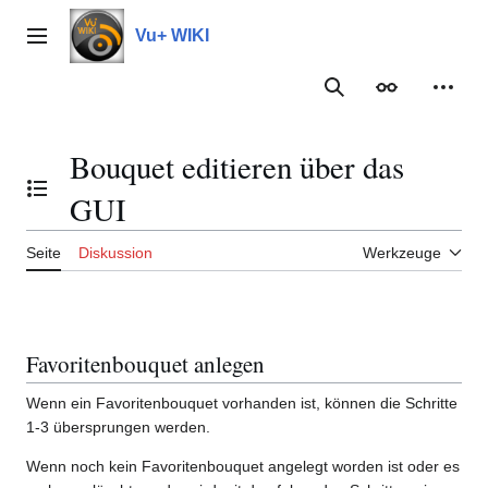
Zum
Inhalt
Vu+ WIKI
Hauptmenü
springen
Suche
Erscheinungs
Meine
Bouquet editieren über das
Inhaltsverzeichnis umschalten
GUI
Seite
Diskussion
Werkzeuge
Favoritenbouquet anlegen
Wenn ein Favoritenbouquet vorhanden ist, können die Schritte
1-3 übersprungen werden.
Wenn noch kein Favoritenbouquet angelegt worden ist oder es