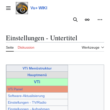
Zum
Inhalt
Vu+ WIKI
Hauptmenü
springen
Suche
Erscheinungs
Meine
Einstellungen - Untertitel
Seite
Diskussion
Werkzeuge
VTi Menüstruktur
Hauptmenü
VTi
VTi Panel
Software-Aktualisierung
Einstellungen - TV/Radio
Einstellungen - Aufnahmen