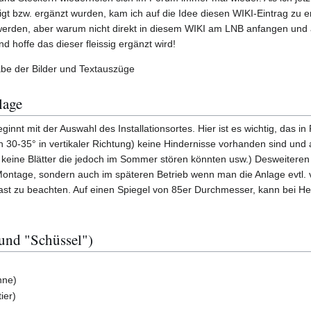
gt bzw. ergänzt wurden, kam ich auf die Idee diesen WIKI-Eintrag zu ers
werden, aber warum nicht direkt in diesem WIKI am LNB anfangen und
d hoffe das dieser fleissig ergänzt wird!
e der Bilder und Textauszüge
lage
eginnt mit der Auswahl des Installationsortes. Hier ist es wichtig, das in
 30-35° in vertikaler Richtung) keine Hindernisse vorhanden sind und a
keine Blätter die jedoch im Sommer stören könnten usw.) Desweiteren 
 Montage, sondern auch im späteren Betrieb wenn man die Anlage evtl.
last zu beachten. Auf einen Spiegel von 85er Durchmesser, kann bei H
und "Schüssel")
nne)
ier)