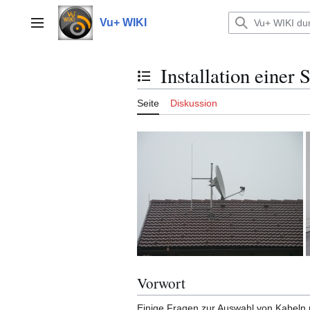
Zum
Inhalt
Vu+ WIKI
Hauptmenü
springen
Installation einer 
Inhaltsverzeichnis umschalten
Seite
Diskussion
Vorwort
Einige Fragen zur Auswahl von Kabeln u