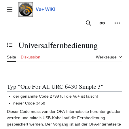
Zum
Inhalt
Vu+ WIKI
Hauptmenü
springen
Suche
Erscheinungs
Meine
Universalfernbedienung
Inhaltsverzeichnis umschalten
Seite
Diskussion
Werkzeuge
Typ "One For All URC 6430 Simple 3"
der genannte Code 2799 für die Vu+ ist falsch!
neuer Code 3458
Dieser Code muss von der OFA-Internetseite herunter geladen
werden und mittels USB-Kabel auf die Fernbedienung
gespeichert werden. Der Vorgang ist auf der OFA-Internetseite