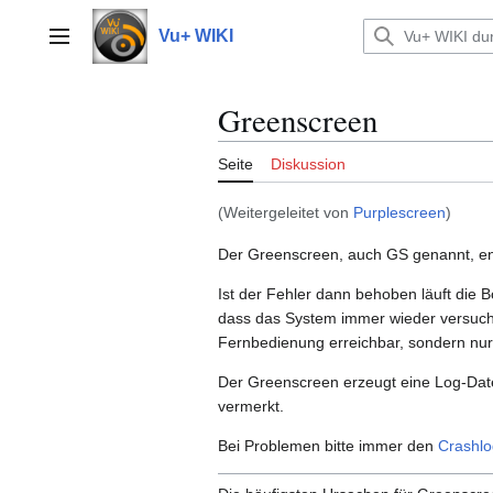
Zum
Inhalt
Vu+ WIKI
Hauptmenü
springen
Greenscreen
Seite
Diskussion
(Weitergeleitet von
Purplescreen
)
Der Greenscreen, auch GS genannt, en
Ist der Fehler dann behoben läuft die B
dass das System immer wieder versucht
Fernbedienung erreichbar, sondern nu
Der Greenscreen erzeugt eine Log-Date
vermerkt.
Bei Problemen bitte immer den
Crashlo