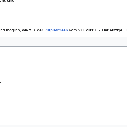
ens sind:
ind möglich, wie z.B. der
Purplescreen
vom VTi, kurz PS. Der einzige Un
.