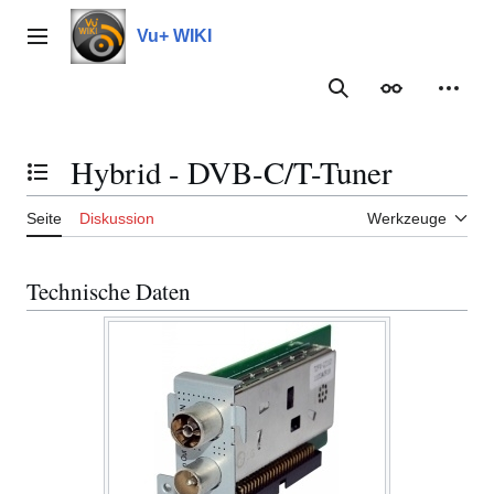
Zum
Inhalt
Vu+ WIKI
Hauptmenü
springen
Suche
Erscheinungs
Meine
Hybrid - DVB-C/T-Tuner
Inhaltsverzeichnis umschalten
Seite
Diskussion
Werkzeuge
Technische Daten