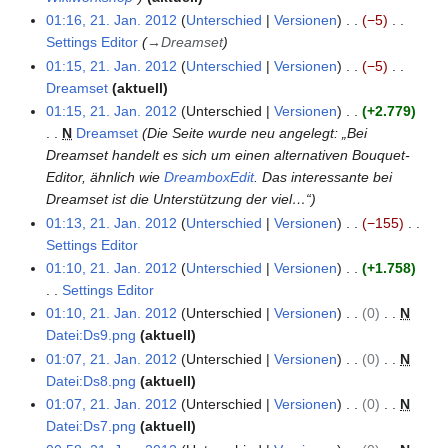
u
s
f
e
m
s
n
t
1
2
01:16, 21. Jan. 2012
Unterschied
Versionen
−5
n
2
s
a
n
m
a
g
u
2
0
Settings Editor
→
Dreamset
g
1
u
s
f
e
m
s
n
1
01:15, 21. Jan. 2012
Unterschied
Versionen
−5
.
n
s
a
n
m
z
g
2
Dreamset
aktuell
J
g
u
s
f
e
u
s
K
01:15, 21. Jan. 2012
Unterschied
Versionen
+2.779
a
n
s
a
n
s
z
e
N
Dreamset
Die Seite wurde neu angelegt: „Bei
n
g
u
s
f
a
u
i
Dreamset handelt es sich um einen alternativen Bouquet-
u
n
s
a
m
s
n
Editor, ähnlich wie
DreamboxEdit
. Das interessante bei
a
g
u
s
m
a
e
Dreamset ist die Unterstützung der viel…“
r
n
s
e
m
B
2
01:13, 21. Jan. 2012
Unterschied
Versionen
−155
g
u
n
m
e
0
Settings Editor
n
f
e
a
K
1
01:10, 21. Jan. 2012
Unterschied
Versionen
+1.758
g
a
n
r
e
2
Settings Editor
s
f
b
i
K
01:10, 21. Jan. 2012
Unterschied
Versionen
0
N
s
a
e
n
e
Datei:Ds9.png
aktuell
u
s
i
e
i
K
01:07, 21. Jan. 2012
Unterschied
Versionen
0
N
n
s
t
B
n
e
Datei:Ds8.png
aktuell
g
u
u
e
e
i
K
01:07, 21. Jan. 2012
Unterschied
Versionen
0
N
n
n
a
B
n
e
Datei:Ds7.png
aktuell
g
g
r
e
e
i
K