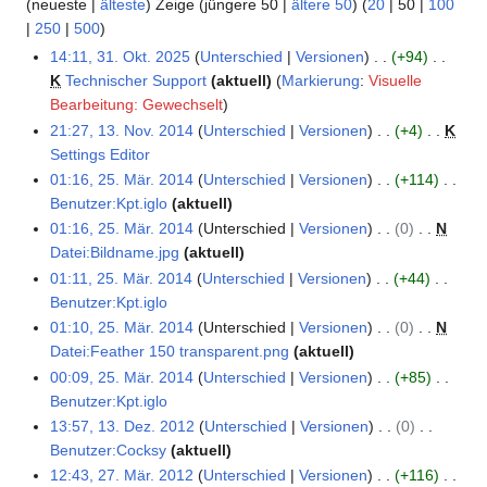
(
neueste
|
älteste
) Zeige (
jüngere 50
|
ältere 50
) (
20
|
50
|
100
|
250
|
500
)
14:11, 31. Okt. 2025
Unterschied
Versionen
+94
3
K
Technischer Support
aktuell
Markierung
:
Visuelle
1
K
Bearbeitung: Gewechselt
.
e
21:27, 13. Nov. 2014
Unterschied
Versionen
+4
K
O
1
i
Settings Editor
k
3
n
K
01:16, 25. Mär. 2014
Unterschied
Versionen
+114
t
.
2
e
e
Benutzer:Kpt.iglo
aktuell
o
N
5
B
i
K
b
01:16, 25. Mär. 2014
Unterschied
Versionen
0
N
o
.
e
n
e
e
Datei:Bildname.jpg
aktuell
v
M
a
e
i
K
r
e
01:11, 25. Mär. 2014
Unterschied
Versionen
+44
ä
r
B
n
e
2
m
Benutzer:Kpt.iglo
r
b
e
e
i
0
K
b
z
01:10, 25. Mär. 2014
Unterschied
Versionen
0
N
e
a
B
n
2
e
e
2
Datei:Feather 150 transparent.png
aktuell
i
r
e
e
5
i
r
K
0
00:09, 25. Mär. 2014
Unterschied
Versionen
+85
t
b
a
B
n
2
e
1
Benutzer:Kpt.iglo
u
e
r
e
e
0
i
4
K
13:57, 13. Dez. 2012
Unterschied
Versionen
0
1
n
i
b
a
B
1
n
e
Benutzer:Cocksy
aktuell
3
g
t
e
r
e
4
e
i
K
12:43, 27. Mär. 2012
Unterschied
Versionen
+116
.
2
s