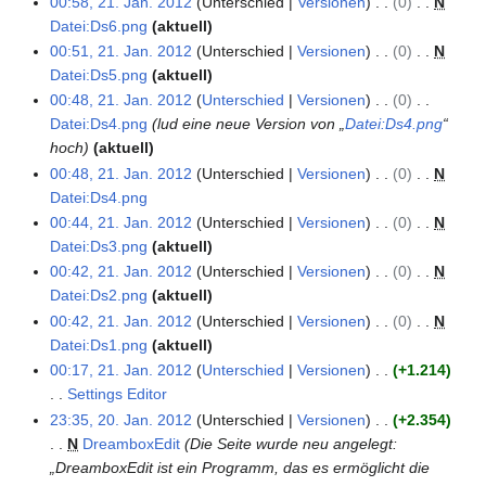
00:58, 21. Jan. 2012
Unterschied
Versionen
0
N
s
b
a
B
n
e
Datei:Ds6.png
aktuell
z
e
r
e
e
i
K
00:51, 21. Jan. 2012
Unterschied
Versionen
0
N
u
i
b
a
B
n
e
Datei:Ds5.png
aktuell
s
t
e
r
e
e
i
K
00:48, 21. Jan. 2012
Unterschied
Versionen
0
a
u
i
b
a
B
n
e
Datei:Ds4.png
lud eine neue Version von „
Datei:Ds4.png
“
m
n
t
e
r
e
e
i
hoch
aktuell
m
g
u
i
b
a
B
n
00:48, 21. Jan. 2012
Unterschied
Versionen
0
N
e
s
n
t
e
r
e
e
Datei:Ds4.png
n
z
g
u
i
b
a
B
K
00:44, 21. Jan. 2012
Unterschied
Versionen
0
N
f
u
s
n
t
e
r
e
e
Datei:Ds3.png
aktuell
a
s
z
g
u
i
b
a
i
K
00:42, 21. Jan. 2012
Unterschied
Versionen
0
N
s
a
u
s
n
t
e
r
n
e
Datei:Ds2.png
aktuell
s
m
s
z
g
u
i
b
e
i
K
00:42, 21. Jan. 2012
Unterschied
Versionen
0
N
u
m
a
u
s
n
t
e
B
n
e
Datei:Ds1.png
aktuell
n
e
m
s
z
g
u
i
e
e
i
K
00:17, 21. Jan. 2012
Unterschied
Versionen
+1.214
g
n
m
a
u
s
n
t
a
B
n
e
Settings Editor
f
e
m
s
z
g
u
r
e
e
i
K
23:35, 20. Jan. 2012
Unterschied
Versionen
+2.354
a
2
n
m
a
u
s
n
b
a
B
n
e
N
DreamboxEdit
Die Seite wurde neu angelegt:
s
0
f
e
m
s
z
g
e
r
e
e
i
„DreamboxEdit ist ein Programm, das es ermöglicht die
s
.
a
n
m
a
u
s
i
b
a