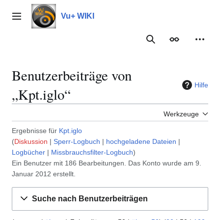
Zum
Inhalt
Vu+ WIKI
Hauptmenü
springen
Suche
Erscheinungs
Meine
Benutzerbeiträge von
Hilfe
„Kpt.iglo“
Werkzeuge
Ergebnisse für
Kpt.iglo
Diskussion
Sperr-Logbuch
hochgeladene Dateien
Logbücher
Missbrauchsfilter-Logbuch
Ein Benutzer mit 186 Bearbeitungen. Das Konto wurde am 9.
Januar 2012 erstellt.
Suche nach Benutzerbeiträgen