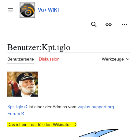
Zum
Inhalt
Vu+ WIKI
Hauptmenü
springen
Suche
Erscheinungs
Meine
Benutzer
:
Kpt.iglo
Benutzerseite
Diskussion
Werkzeuge
Kpt. Iglo
ist einer der Admins vom
vuplus-support.org
Forum
Das ist ein Test für den Wikinator :D