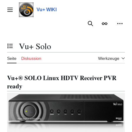
Zum
Inhalt
Vu+ WIKI
Hauptmenü
springen
Suche
Erscheinungs
Meine
Vu+ Solo
Inhaltsverzeichnis umschalten
Seite
Diskussion
Werkzeuge
Vu+® SOLO Linux HDTV Receiver PVR
ready