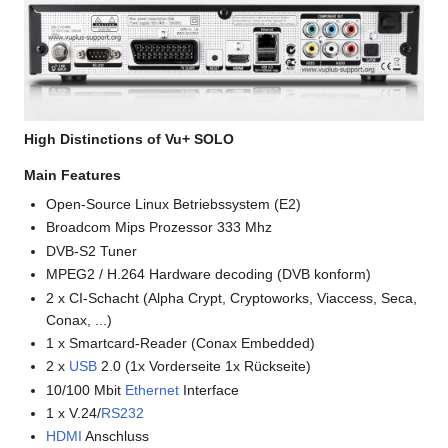
High Distinctions of Vu+ SOLO
Main Features
Open-Source Linux Betriebssystem (E2)
Broadcom Mips Prozessor 333 Mhz
DVB-S2 Tuner
MPEG2 / H.264 Hardware decoding (DVB konform)
2 x CI-Schacht (Alpha Crypt, Cryptoworks, Viaccess, Seca,
Conax, ...)
1 x Smartcard-Reader (Conax Embedded)
2 x
USB
2.0 (1x Vorderseite 1x Rückseite)
10/100 Mbit
Ethernet
Interface
1 x V.24/
RS232
HDMI
Anschluss