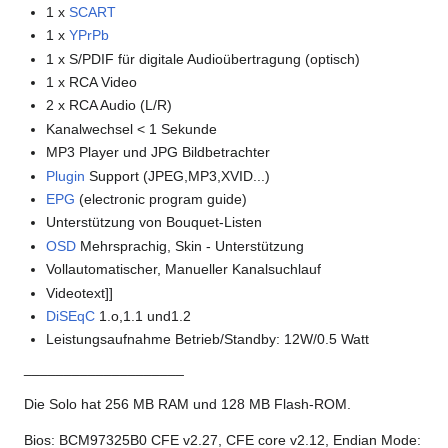
1 x
SCART
1 x
YPrPb
1 x S/PDIF für digitale Audioübertragung (optisch)
1 x RCA Video
2 x RCA Audio (L/R)
Kanalwechsel < 1 Sekunde
MP3 Player und JPG Bildbetrachter
Plugin
Support (JPEG,MP3,XVID...)
EPG
(electronic program guide)
Unterstützung von Bouquet-Listen
OSD
Mehrsprachig, Skin - Unterstützung
Vollautomatischer, Manueller Kanalsuchlauf
Videotext]]
DiSEqC
1.o,1.1 und1.2
Leistungsaufnahme Betrieb/Standby: 12W/0.5 Watt
____________________
Die Solo hat 256 MB RAM und 128 MB Flash-ROM.
Bios: BCM97325B0 CFE v2.27, CFE core v2.12, Endian Mode: