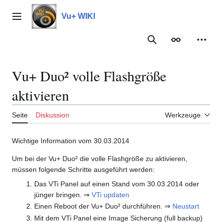
Zum
Inhalt
Vu+ WIKI
Hauptmenü
springen
Suche
Erscheinungs
Meine
Vu+ Duo² volle Flashgröße
aktivieren
Seite
Diskussion
Werkzeuge
Wichtige Information vom 30.03.2014
Um bei der Vu+ Duo² die volle Flashgröße zu aktivieren,
müssen folgende Schritte ausgeführt werden:
Das VTi Panel auf einen Stand vom 30.03.2014 oder
jünger bringen. ⇒
VTi updaten
Einen Reboot der Vu+ Duo² durchführen. ⇒
Neustart
Mit dem VTi Panel eine Image Sicherung (full backup)