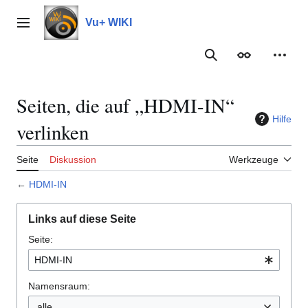
Zum
Inhalt
Vu+ WIKI
Hauptmenü
springen
Suche
Erscheinungs
Meine
Seiten, die auf „HDMI-IN“
Hilfe
verlinken
Seite
Diskussion
Werkzeuge
←
HDMI-IN
Links auf diese Seite
Seite:
Namensraum:
alle