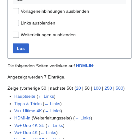
Vorlageneinbindungen ausblenden
Links ausblenden
Weiterleitungen ausblenden
Los
Die folgenden Seiten verlinken auf
HDMI-IN
:
Angezeigt werden 7 Einträge.
Zeige (
vorherige 50
|
nächste 50
) (
20
|
50
|
100
|
250
|
500
)
Hauptseite
(
← Links
)
Tipps & Tricks
(
← Links
)
Vu+ Ultimo 4K
(
← Links
)
HDMI-in
(Weiterleitungsseite)
(
← Links
)
Vu+ Uno 4K SE
(
← Links
)
Vu+ Duo 4K
(
← Links
)