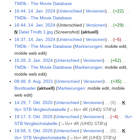
u
i
b
a
B
e
TMDb - The Movie Database
z
n
t
e
r
e
i
K
16:44, 14. Jan. 2024
Unterschied
Versionen
+22
u
g
u
i
b
a
n
e
TMDb - The Movie Database
s
s
n
t
e
r
e
i
K
16:44, 14. Jan. 2024
Unterschied
Versionen
+29
a
z
g
u
i
b
B
n
e
N
Datei:Tmdb 1.jpg
Screenshot
aktuell
m
u
s
n
t
e
e
e
i
16:37, 14. Jan. 2024
Unterschied
Versionen
−5
m
s
z
g
u
i
a
B
n
TMDb - The Movie Database
Markierungen
:
mobile edit
e
a
u
s
n
t
r
e
e
K
mobile web edit
n
m
s
z
g
u
b
a
B
e
15:28, 3. Jan. 2024
Unterschied
Versionen
+52
3
f
m
a
u
s
n
e
r
e
i
TMDb - The Movie Database
Markierungen
:
mobile edit
.
a
e
m
s
z
g
i
b
a
n
K
mobile web edit
J
s
n
m
a
u
s
t
e
r
e
e
08:48, 8. Aug. 2021
Unterschied
Versionen
+35
a
s
8
f
e
m
s
z
u
i
b
B
i
Bootloader
aktuell
Markierungen
:
mobile edit
mobile
n
u
.
a
n
m
a
u
n
t
e
e
n
K
web edit
u
n
A
s
f
e
m
s
g
u
i
a
e
e
14:29, 7. Okt. 2020
Unterschied
Versionen
0
K
a
g
u
s
7
a
n
m
a
s
n
t
r
B
i
Vu+ STB Vergleichstabelle
→
Vu+ 4K (UHD) STB's
r
g
u
.
s
f
e
m
z
g
u
b
e
n
2
19:17, 3. Okt. 2020
Unterschied
Versionen
−4
Vu+
u
n
O
s
3
a
n
m
u
s
n
e
a
e
0
STB Vergleichstabelle
→
Vu+ 4K (UHD) STB's
s
g
k
u
.
s
f
e
s
z
g
i
r
B
2
t
18:58, 3. Okt. 2020
Unterschied
Versionen
0
K
t
n
O
s
a
n
a
u
s
t
b
e
4
2
Vu+ STB Vergleichstabelle
→
Vu+ 4K (UHD) STB's
o
g
k
u
s
f