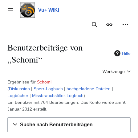
Zum
Inhalt
Vu+ WIKI
Hauptmenü
springen
Suche
Erscheinungs
Meine
Benutzerbeiträge von
Hilfe
„Schomi“
Werkzeuge
Ergebnisse für
Schomi
Diskussion
Sperr-Logbuch
hochgeladene Dateien
Logbücher
Missbrauchsfilter-Logbuch
Ein Benutzer mit 764 Bearbeitungen. Das Konto wurde am 9.
Januar 2012 erstellt.
Suche nach Benutzerbeiträgen