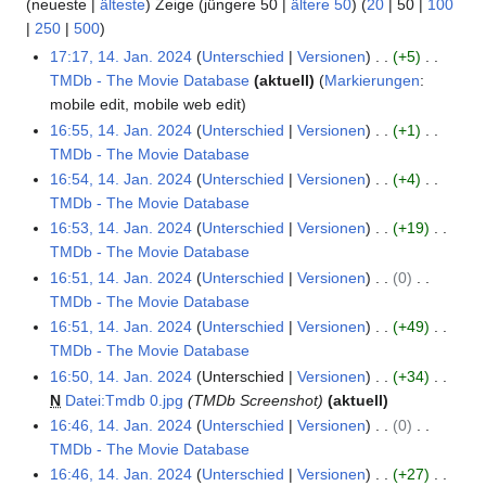
(
neueste
|
älteste
) Zeige (
jüngere 50
|
ältere 50
) (
20
|
50
|
100
|
250
|
500
)
17:17, 14. Jan. 2024
Unterschied
Versionen
+5
1
TMDb - The Movie Database
aktuell
Markierungen
:
4
K
mobile edit
mobile web edit
.
e
16:55, 14. Jan. 2024
Unterschied
Versionen
+1
J
i
TMDb - The Movie Database
a
n
K
16:54, 14. Jan. 2024
Unterschied
Versionen
+4
n
e
e
TMDb - The Movie Database
u
B
i
K
a
16:53, 14. Jan. 2024
Unterschied
Versionen
+19
e
n
e
r
TMDb - The Movie Database
a
e
i
K
2
16:51, 14. Jan. 2024
Unterschied
Versionen
0
r
B
n
e
0
TMDb - The Movie Database
b
e
e
i
2
K
16:51, 14. Jan. 2024
Unterschied
Versionen
+49
e
a
B
n
4
e
TMDb - The Movie Database
i
r
e
e
i
K
16:50, 14. Jan. 2024
Unterschied
Versionen
+34
t
b
a
B
n
e
N
Datei:Tmdb 0.jpg
TMDb Screenshot
aktuell
u
e
r
e
e
i
16:46, 14. Jan. 2024
Unterschied
Versionen
0
n
i
b
a
B
n
TMDb - The Movie Database
g
t
e
r
e
e
K
16:46, 14. Jan. 2024
Unterschied
Versionen
+27
s