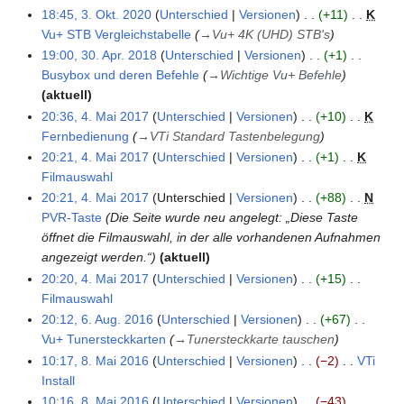
m
s
z
u
e
a
0
b
18:45, 3. Okt. 2020
Unterschied
Versionen
+11
K
t
n
s
a
m
a
u
n
i
r
2
e
Vu+ STB Vergleichstabelle
→
Vu+ 4K (UHD) STB's
o
g
u
s
e
m
s
g
t
b
1
r
b
19:00, 30. Apr. 2018
Unterschied
Versionen
+1
n
s
3
n
m
a
s
u
e
2
e
Busybox und deren Befehle
→
Wichtige Vu+ Befehle
g
u
0
f
e
m
z
n
i
0
r
aktuell
n
.
a
n
m
u
g
t
2
2
20:36, 4. Mai 2017
Unterschied
Versionen
+10
K
g
A
4
s
f
e
s
s
u
0
0
Fernbedienung
→
VTi Standard Tastenbelegung
p
.
s
a
n
a
z
n
2
20:21, 4. Mai 2017
Unterschied
Versionen
+1
K
r
M
u
s
f
m
u
g
0
Filmauswahl
i
a
n
s
a
m
s
s
K
l
20:21, 4. Mai 2017
Unterschied
Versionen
+88
N
i
g
u
s
e
a
z
e
2
PVR-Taste
Die Seite wurde neu angelegt: „Diese Taste
2
n
s
n
m
u
i
0
öffnet die Filmauswahl, in der alle vorhandenen Aufnahmen
0
g
u
f
m
s
n
1
angezeigt werden.“
aktuell
1
n
a
e
a
e
8
7
20:20, 4. Mai 2017
Unterschied
Versionen
+15
g
s
n
m
B
Filmauswahl
s
f
m
e
K
20:12, 6. Aug. 2016
Unterschied
Versionen
+67
6
u
a
e
a
e
Vu+ Tunersteckkarten
→
Tunersteckkarte tauschen
.
n
s
n
r
i
10:17, 8. Mai 2016
Unterschied
Versionen
−2
VTi
A
g
8
s
f
b
n
Install
u
.
u
a
e
e
K
10:16, 8. Mai 2016
Unterschied
Versionen
−43
g
M
n