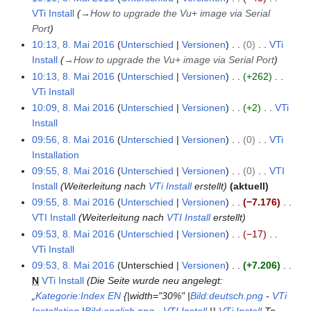
s
i
B
e
VTi Install
→
How to upgrade the Vu+ image via Serial
u
a
g
s
t
e
i
Port
s
i
u
u
a
n
t
10:13, 8. Mai 2016
Unterschied
Versionen
0
VTi
2
n
n
r
e
2
Install
→
How to upgrade the Vu+ image via Serial Port
0
g
g
b
B
0
1
10:13, 8. Mai 2016
Unterschied
Versionen
+262
s
e
e
1
6
VTi Install
z
i
a
6
K
10:09, 8. Mai 2016
Unterschied
Versionen
+2
VTi
u
t
r
e
Install
s
u
b
i
K
09:56, 8. Mai 2016
Unterschied
Versionen
0
VTi
a
n
e
n
e
Installation
m
g
i
e
i
K
09:55, 8. Mai 2016
Unterschied
Versionen
0
VTI
m
s
t
B
n
e
Install
Weiterleitung nach
VTi Install
erstellt
aktuell
e
z
u
e
e
i
09:55, 8. Mai 2016
Unterschied
Versionen
−7.176
n
u
n
a
B
n
VTI Install
Weiterleitung nach
VTI Install
erstellt
f
s
g
r
e
e
09:53, 8. Mai 2016
Unterschied
Versionen
−17
a
a
s
b
a
B
VTi Install
s
m
z
e
r
e
K
09:53, 8. Mai 2016
Unterschied
Versionen
+7.206
s
m
u
i
b
a
e
N
VTi Install
Die Seite wurde neu angelegt:
u
e
s
t
e
r
i
„
Kategorie:Index EN
{|width="30%" |
Bild:deutsch.png
-
VTi
n
n
a
u
i
b
n