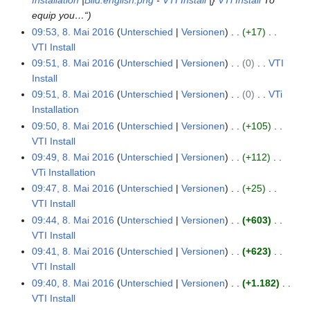
Installation
|
Bild:english.png
-
VTI Install
|}
VTi Install
To
g
f
m
n
t
e
e
equip you…“
a
m
g
u
i
B
09:53, 8. Mai 2016
Unterschied
Versionen
+17
s
e
s
n
t
e
VTI Install
s
n
z
g
u
a
K
09:51, 8. Mai 2016
Unterschied
Versionen
0
VTI
u
f
u
s
n
r
e
Install
n
a
s
z
g
b
i
K
09:51, 8. Mai 2016
Unterschied
Versionen
0
VTi
g
s
a
u
s
e
n
e
Installation
s
m
s
z
i
e
i
K
09:50, 8. Mai 2016
Unterschied
Versionen
+105
u
m
a
u
t
B
n
e
VTI Install
n
e
m
s
u
e
e
i
K
09:49, 8. Mai 2016
Unterschied
Versionen
+112
g
n
m
a
n
a
B
n
e
VTi Installation
f
e
m
g
r
e
e
i
K
09:47, 8. Mai 2016
Unterschied
Versionen
+25
a
n
m
s
b
a
B
n
e
VTI Install
s
f
e
z
e
r
e
e
i
K
09:44, 8. Mai 2016
Unterschied
Versionen
+603
s
a
n
u
i
b
a
B
n
e
VTI Install
u
s
f
s
t
e
r
e
e
i
K
09:41, 8. Mai 2016
Unterschied
Versionen
+623
n
s
a
a
u
i
b
a
B
n
e
VTI Install
g
u
s
m
n
t
e
r
e
e
i
K
09:40, 8. Mai 2016
Unterschied
Versionen
+1.182
n
s
m
g
u
i
b
a
B
n
e
VTI Install
g
u
e
s
n
t
e
r
e