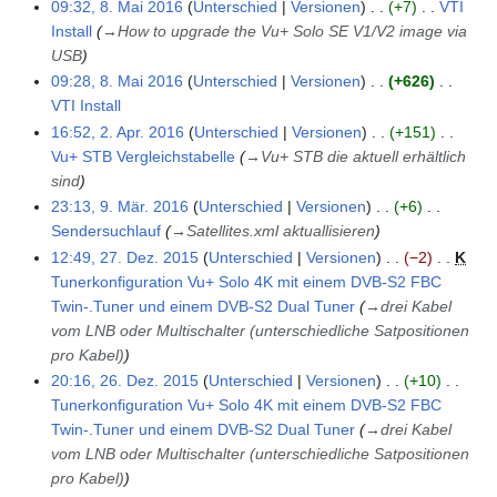
e
i
K
09:32, 8. Mai 2016
Unterschied
Versionen
+7
VTI
n
n
z
g
u
i
b
a
B
n
e
Install
→
How to upgrade the Vu+ Solo SE V1/V2 image via
g
f
u
s
n
t
e
r
e
e
i
USB
a
s
z
g
u
i
b
a
B
n
09:28, 8. Mai 2016
Unterschied
Versionen
+626
s
a
u
s
n
t
e
r
e
e
VTI Install
s
m
s
z
g
u
i
b
a
B
K
16:52, 2. Apr. 2016
Unterschied
Versionen
+151
u
2
m
a
u
s
n
t
e
r
e
e
Vu+ STB Vergleichstabelle
→
Vu+ STB die aktuell erhältlich
n
.
e
m
s
z
g
u
i
b
a
i
sind
g
A
n
m
a
u
s
n
t
e
r
n
23:13, 9. Mär. 2016
Unterschied
Versionen
+6
p
9
f
e
m
s
z
g
u
i
b
e
Sendersuchlauf
→
Satellites.xml aktuallisieren
r
.
a
n
m
a
u
s
n
t
e
B
12:49, 27. Dez. 2015
Unterschied
Versionen
−2
K
i
M
s
2
f
e
m
s
z
g
u
i
e
Tunerkonfiguration Vu+ Solo 4K mit einem DVB-S2 FBC
l
ä
s
7
a
n
m
a
u
s
n
t
a
Twin-.Tuner und einem DVB-S2 Dual Tuner
→
drei Kabel
2
r
u
.
s
f
e
m
s
z
g
u
r
vom LNB oder Multischalter (unterschiedliche Satpositionen
0
z
n
D
s
a
n
m
a
u
s
n
b
pro Kabel)
1
2
g
e
u
s
f
e
m
s
z
g
e
6
20:16, 26. Dez. 2015
Unterschied
Versionen
+10
0
z
n
2
s
a
n
m
a
u
s
i
Tunerkonfiguration Vu+ Solo 4K mit einem DVB-S2 FBC
1
e
g
6
u
s
f
e
m
s
z
t
Twin-.Tuner und einem DVB-S2 Dual Tuner
→
drei Kabel
6
m
.
n
s
a
n
m
a
u
u
vom LNB oder Multischalter (unterschiedliche Satpositionen
b
D
g
u
s
f
e
m
s
n
pro Kabel)
e
e
n
s
a
n
m
a
g