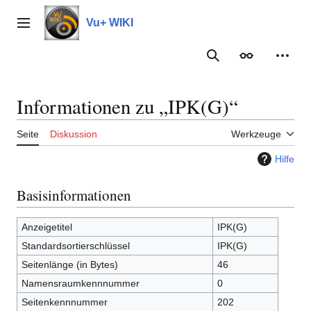
Zum
Inhalt
Vu+ WIKI
Hauptmenü
springen
Suche
Erscheinungs
Meine
Informationen zu „IPK(G)“
Seite
Diskussion
Werkzeuge
Hilfe
Basisinformationen
Anzeigetitel
IPK(G)
Standardsortierschlüssel
IPK(G)
Seitenlänge (in Bytes)
46
Namensraumkennnummer
0
Seitenkennnummer
202