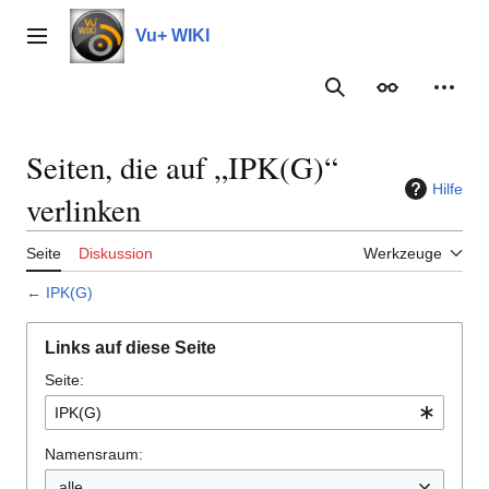
Zum
Inhalt
Vu+ WIKI
Hauptmenü
springen
Suche
Erscheinungs
Meine
Seiten, die auf „IPK(G)“
Hilfe
verlinken
Seite
Diskussion
Werkzeuge
←
IPK(G)
Links auf diese Seite
Seite:
Namensraum:
alle