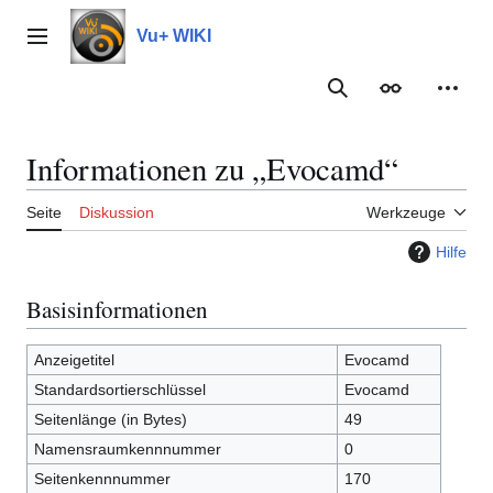
Zum
Inhalt
Vu+ WIKI
Hauptmenü
springen
Suche
Erscheinungs
Meine
Informationen zu „Evocamd“
Seite
Diskussion
Werkzeuge
Hilfe
Basisinformationen
Anzeigetitel
Evocamd
Standardsortierschlüssel
Evocamd
Seitenlänge (in Bytes)
49
Namensraumkennnummer
0
Seitenkennnummer
170