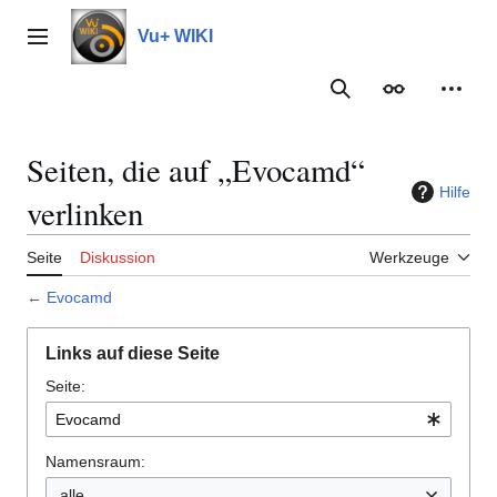
Zum
Inhalt
Vu+ WIKI
Hauptmenü
springen
Suche
Erscheinungs
Meine
Seiten, die auf „Evocamd“
Hilfe
verlinken
Seite
Diskussion
Werkzeuge
←
Evocamd
Links auf diese Seite
Seite:
Namensraum:
alle