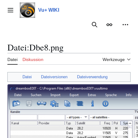
Zum
Inhalt
Vu+ WIKI
Hauptmenü
springen
Suche
Erscheinungs
Meine
Datei
:
Dbe8.png
Datei
Diskussion
Werkzeuge
Datei
Dateiversionen
Dateiverwendung