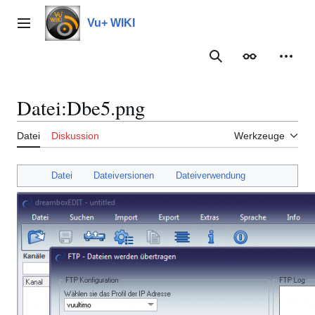
Zum
Inhalt
Vu+ WIKI
Hauptmenü
springen
Suche
Erscheinungs
Meine
Datei
:
Dbe5.png
Datei
Diskussion
Werkzeuge
Datei
Dateiversionen
Dateiverwendung